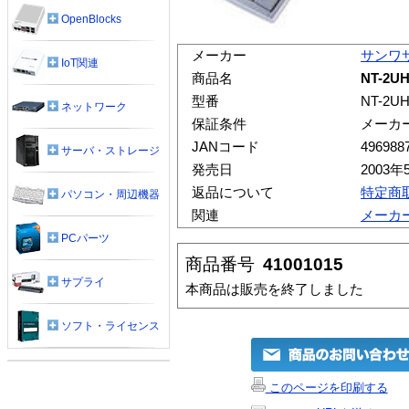
OpenBlocks
メーカー
サンワ
IoT関連
商品名
NT-2
型番
NT-2U
ネットワーク
保証条件
メーカ
JANコード
496988
サーバ・ストレージ
発売日
2003年
返品について
特定商
パソコン・周辺機器
関連
メーカ
PCパーツ
商品番号
41001015
サプライ
本商品は販売を終了しました
ソフト・ライセンス
このページを印刷する