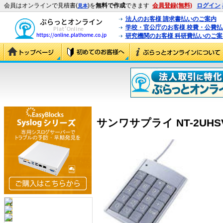
会員はオンラインで見積書(
)を
無料で作成
できます
会員登録(無料)
ログイン
見本
法人のお客様 請求書払いのご案内
学校・官公庁のお客様 校費・公費
研究機関のお客様 科研費払いのご案
サンワサプライ NT-2UHSV