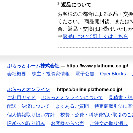
返品について
お客様のご都合による返品・交
ください。 商品開封後、または
合、返品・交換はお受けいたし
⇒
返品について詳しくはこちら
ぷらっとホーム株式会社
—
https://www.plathome.co.jp/
会社概要
株主・投資家情報
電子公告
OpenBlocks
ぷらっとオンライン
—
https://online.plathome.co.jp/
ご利用ガイド
ぷらっとオンラインについて
見積書・納
配送・決済について
よくあるご質問
特定商取引法に基
個人情報取り扱い方針
校費・公費・科研費払い取引のご
IPv6への取り組み
お客様からの声
ご注文の取り消し