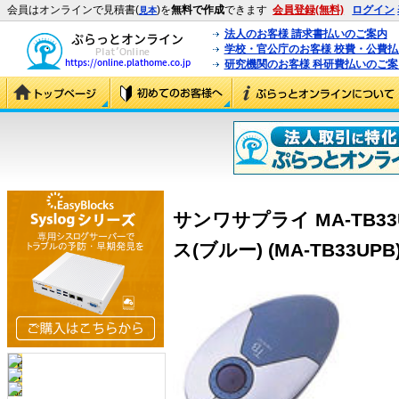
会員はオンラインで見積書(
)を
無料で作成
できます
会員登録(無料)
ログイン
見本
法人のお客様 請求書払いのご案内
学校・官公庁のお客様 校費・公費
研究機関のお客様 科研費払いのご案
サンワサプライ MA-TB
ス(ブルー) (MA-TB33UPB