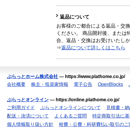
返品について
お客様のご都合による返品・交
ください。 商品開封後、または
合、返品・交換はお受けいたし
⇒
返品について詳しくはこちら
ぷらっとホーム株式会社
—
https://www.plathome.co.jp/
会社概要
株主・投資家情報
電子公告
OpenBlocks
ぷらっとオンライン
—
https://online.plathome.co.jp/
ご利用ガイド
ぷらっとオンラインについて
見積書・納
配送・決済について
よくあるご質問
特定商取引法に基
個人情報取り扱い方針
校費・公費・科研費払い取引のご