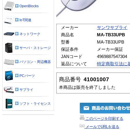
OpenBlocks
IoT関連
メーカー
サンワサプライ
ネットワーク
商品名
MA-TB33UP
型番
MA-TB33UPB
サーバ・ストレージ
保証条件
メーカー保証
JANコード
4969887547304
パソコン・周辺機器
返品について
特定商取引法に
PCパーツ
商品番号
41001007
本商品は販売を終了しました
サプライ
ソフト・ライセンス
このページを印刷する
メールでURLを送る