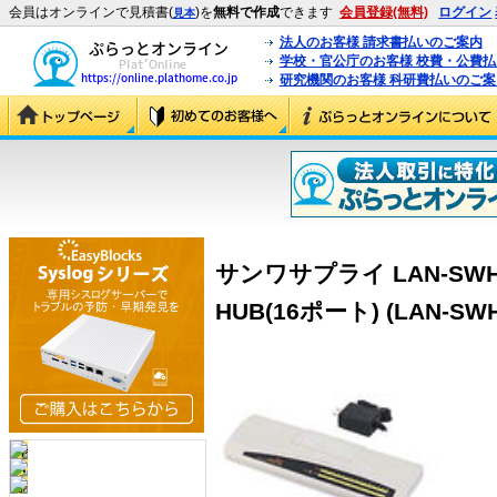
会員はオンラインで見積書(
)を
無料で作成
できます
会員登録(無料)
ログイン
見本
法人のお客様 請求書払いのご案内
学校・官公庁のお客様 校費・公費
研究機関のお客様 科研費払いのご案
サンワサプライ LAN-SW
HUB(16ポート) (LAN-SW