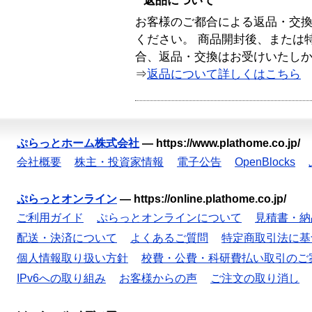
返品について
お客様のご都合による返品・交
ください。 商品開封後、または
合、返品・交換はお受けいたし
⇒
返品について詳しくはこちら
ぷらっとホーム株式会社
—
https://www.plathome.co.jp/
会社概要
株主・投資家情報
電子公告
OpenBlocks
ぷらっとオンライン
—
https://online.plathome.co.jp/
ご利用ガイド
ぷらっとオンラインについて
見積書・納
配送・決済について
よくあるご質問
特定商取引法に基
個人情報取り扱い方針
校費・公費・科研費払い取引のご
IPv6への取り組み
お客様からの声
ご注文の取り消し