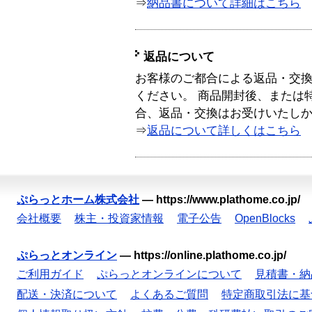
⇒
納品書について詳細はこちら
返品について
お客様のご都合による返品・交
ください。 商品開封後、または
合、返品・交換はお受けいたし
⇒
返品について詳しくはこちら
ぷらっとホーム株式会社
—
https://www.plathome.co.jp/
会社概要
株主・投資家情報
電子公告
OpenBlocks
ぷらっとオンライン
—
https://online.plathome.co.jp/
ご利用ガイド
ぷらっとオンラインについて
見積書・納
配送・決済について
よくあるご質問
特定商取引法に基