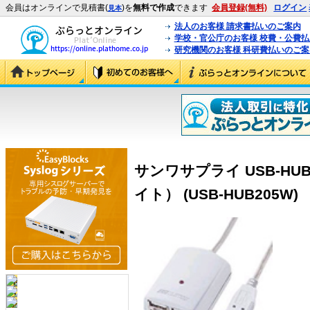
会員はオンラインで見積書(
)を
無料で作成
できます
会員登録(無料)
ログイン
見本
法人のお客様 請求書払いのご案内
学校・官公庁のお客様 校費・公費
研究機関のお客様 科研費払いのご案
サンワサプライ USB-HUB
イト） (USB-HUB205W)