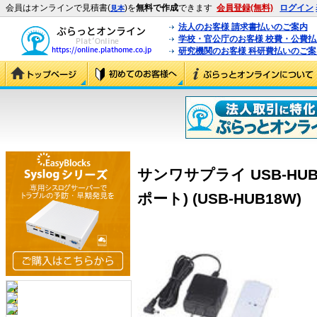
会員はオンラインで見積書(
)を
無料で作成
できます
会員登録(無料)
ログイン
見本
法人のお客様 請求書払いのご案内
学校・官公庁のお客様 校費・公費
研究機関のお客様 科研費払いのご案
サンワサプライ USB-HU
ポート) (USB-HUB18W)