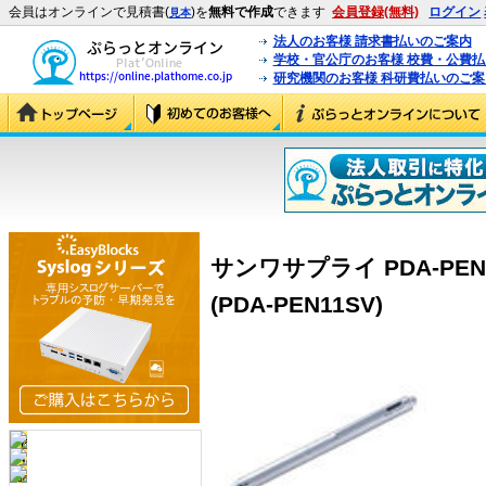
会員はオンラインで見積書(
)を
無料で作成
できます
会員登録(無料)
ログイン
見本
法人のお客様 請求書払いのご案内
学校・官公庁のお客様 校費・公費
研究機関のお客様 科研費払いのご案
サンワサプライ PDA-PE
(PDA-PEN11SV)