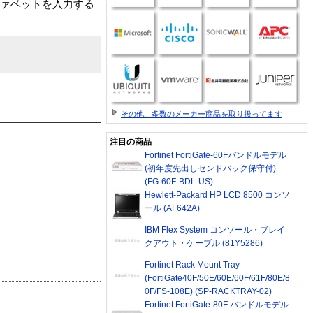
ファベットを入力する
その他、多数のメーカー商品を取り扱ってます
注目の商品
Fortinet FortiGate-60Fバンドルモデル
(初年度先出しセンドバック保守付)
(FG-60F-BDL-US)
Hewlett-Packard HP LCD 8500 コンソ
ール (AF642A)
IBM Flex System コンソール・ブレイ
クアウト・ケーブル (81Y5286)
Fortinet Rack Mount Tray
(FortiGate40F/50E/60E/60F/61F/80E/8
0F/FS-108E) (SP-RACKTRAY-02)
Fortinet FortiGate-80F バンドルモデル