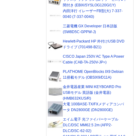
間付き (EBIX/SYSLOG120G/1Y)
内田洋行 イレーザーFB型(大) 7-337-
0040 (7-337-0040)
三菱電機 GX Developer 日本語版
(SW8D5C-GPPW-J)
Hewlett-Packard HP 外付けUSB DVD
ドライブ (701498-B21)
CISCO Japan 250V AC Type A Power
Cable (CAB-TA-250V-JP=)
PLAT'HOME OpenBlocks IX9 Debian
11搭載モデル (OBSIX9/D11A)
金井電器産業 MINI KEYBOARD Pro
USBモデル 英語版 (金井電器)
(HMB632KUS/R)
大電 100BASE-TX/FXメディアコンバ
ータ DN2800GE (DN2800GE)
エイム電子 光ファイバーケーブル
DLC/DSC MM62.5 2m (AFP2-
DLC/DSC-62-02)