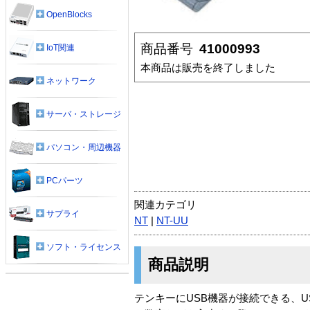
OpenBlocks
商品番号
41000993
IoT関連
本商品は販売を終了しました
ネットワーク
サーバ・ストレージ
パソコン・周辺機器
PCパーツ
関連カテゴリ
サプライ
NT
|
NT-UU
ソフト・ライセンス
商品説明
テンキーにUSB機器が接続できる、U