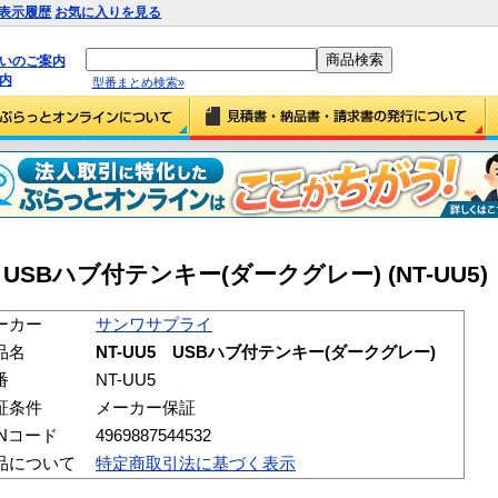
表示履歴
お気に入りを見る
払いのご案内
内
型番まとめ検索»
USBハブ付テンキー(ダークグレー) (NT-UU5)
ーカー
サンワサプライ
品名
NT-UU5 USBハブ付テンキー(ダークグレー)
番
NT-UU5
証条件
メーカー保証
ANコード
4969887544532
品について
特定商取引法に基づく表示