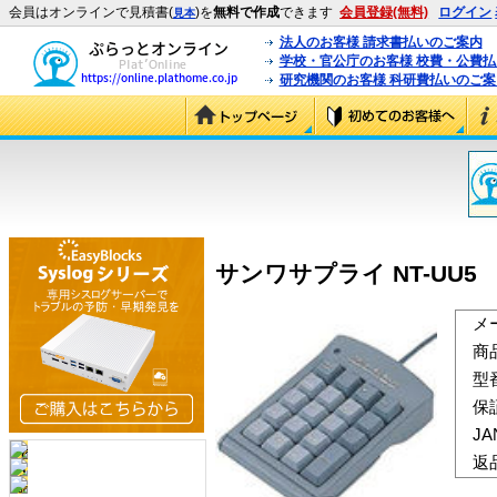
会員はオンラインで見積書(
)を
無料で作成
できます
会員登録(無料)
ログイン
見本
法人のお客様 請求書払いのご案内
学校・官公庁のお客様 校費・公費
研究機関のお客様 科研費払いのご案
サンワサプライ NT-UU5 
メ
商
型
保
J
返