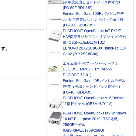
(初年度先出しセンドバック保守付)
(FG-80F-BDL-US)
Fortinet FortiGate-100F バンドルモデ
ル (初年度先出しセンドバック保守付)
(FG-100F-BDL-US)
PLAT'HOME OpenBlocks IoT FX1/E
H/W保守及びサブスクリプション1年付
属 (OBSFX1/E/D11/H1S1)
LENOVO 20X2SC8G00 ThinkPad L14
ます。
Gen2 (20X2SC8G00)
エイム電子 光ファイバーケーブル
DLC/DSC MM62.5 1m (AFP2-
DLC/DSC-62-01)
Fortinet FortiGate-40F バンドルモデル
(初年度先出しセンドバック保守付)
(FG-40F-BDL-US)
PLAT'HOME OpenBlocks A16 Debian
11搭載モデル (OBSA16/D11A)
PLAT'HOME OpenBlocks IX9 Windows
10 IoT Enterprise 2019 LTSC搭載
256GBモデル
(OBSIX9/W/L1809/256G)