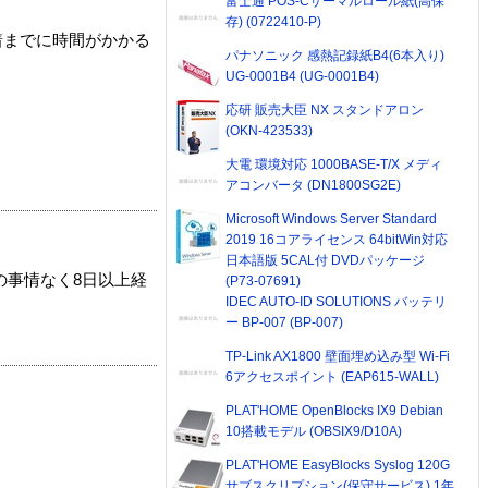
富士通 POS-Cサーマルロール紙(高保
存) (0722410-P)
着までに時間がかかる
パナソニック 感熱記録紙B4(6本入り)
UG-0001B4 (UG-0001B4)
応研 販売大臣 NX スタンドアロン
(OKN-423533)
大電 環境対応 1000BASE-T/X メディ
アコンバータ (DN1800SG2E)
Microsoft Windows Server Standard
2019 16コアライセンス 64bitWin対応
日本語版 5CAL付 DVDパッケージ
の事情なく8日以上経
(P73-07691)
IDEC AUTO-ID SOLUTIONS バッテリ
ー BP-007 (BP-007)
TP-Link AX1800 壁面埋め込み型 Wi-Fi
6アクセスポイント (EAP615-WALL)
PLAT'HOME OpenBlocks IX9 Debian
10搭載モデル (OBSIX9/D10A)
PLAT'HOME EasyBlocks Syslog 120G
サブスクリプション(保守サービス) 1年