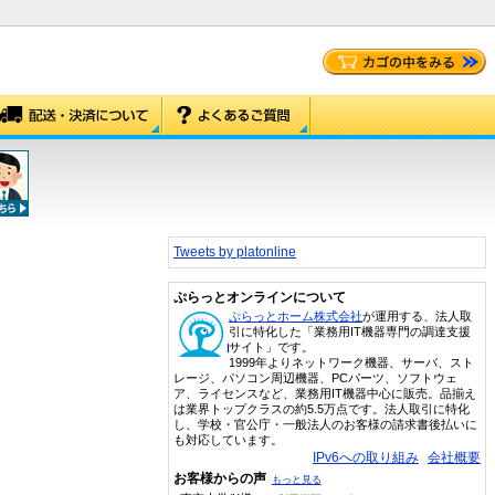
Tweets by platonline
ぷらっとオンラインについて
ぷらっとホーム株式会社
が運用する、法人取
引に特化した「業務用IT機器専門の調達支援
サイト」です。
1999年よりネットワーク機器、サーバ、スト
レージ、パソコン周辺機器、PCパーツ、ソフトウェ
ア、ライセンスなど、業務用IT機器中心に販売。品揃え
は業界トップクラスの約5.5万点です。法人取引に特化
し、学校・官公庁・一般法人のお客様の請求書後払いに
も対応しています。
IPv6への取り組み
会社概要
お客様からの声
もっと見る