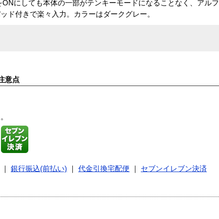
ckをONにしても本体の一部がテンキーモードになることなく、アル
パッド付きで楽々入力。カラーはダークグレー。
注意点
す。
｜
銀行振込(前払い)
｜
代金引換宅配便
｜
セブンイレブン決済