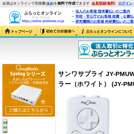
会員はオンラインで見積書(
)を
無料で作成
できます
会員登録(無料)
ログイン
見本
法人のお客様 請求書払いのご案内
学校・官公庁のお客様 校費・公費
研究機関のお客様 科研費払いのご案
サンワサプライ JY-PM
ラー（ホワイト） (JY-PM