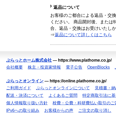
返品について
お客様のご都合による返品・交
ください。 商品開封後、または
合、返品・交換はお受けいたし
⇒
返品について詳しくはこちら
ぷらっとホーム株式会社
—
https://www.plathome.co.jp/
会社概要
株主・投資家情報
電子公告
OpenBlocks
ぷらっとオンライン
—
https://online.plathome.co.jp/
ご利用ガイド
ぷらっとオンラインについて
見積書・納
配送・決済について
よくあるご質問
特定商取引法に基
個人情報取り扱い方針
校費・公費・科研費払い取引のご
IPv6への取り組み
お客様からの声
ご注文の取り消し