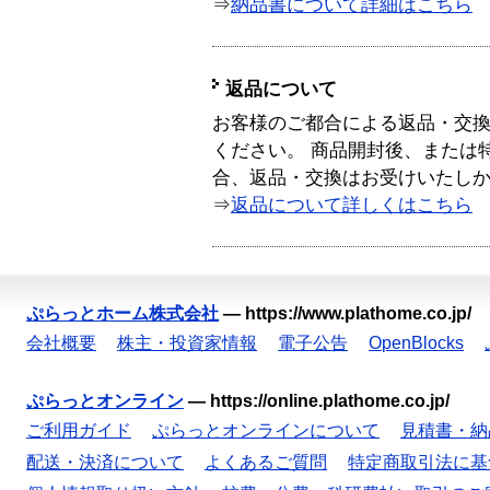
⇒
納品書について詳細はこちら
返品について
お客様のご都合による返品・交
ください。 商品開封後、または
合、返品・交換はお受けいたし
⇒
返品について詳しくはこちら
ぷらっとホーム株式会社
—
https://www.plathome.co.jp/
会社概要
株主・投資家情報
電子公告
OpenBlocks
ぷらっとオンライン
—
https://online.plathome.co.jp/
ご利用ガイド
ぷらっとオンラインについて
見積書・納
配送・決済について
よくあるご質問
特定商取引法に基