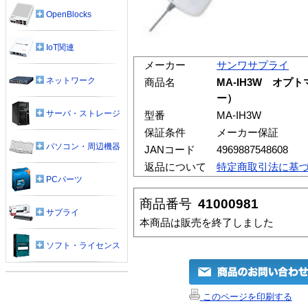
OpenBlocks
IoT関連
メーカー
サンワサプライ
ネットワーク
商品名
MA-IH3W オプ
ー）
サーバ・ストレージ
型番
MA-IH3W
保証条件
メーカー保証
パソコン・周辺機器
JANコード
4969887548608
返品について
特定商取引法に基
PCパーツ
商品番号
41000981
サプライ
本商品は販売を終了しました
ソフト・ライセンス
このページを印刷する