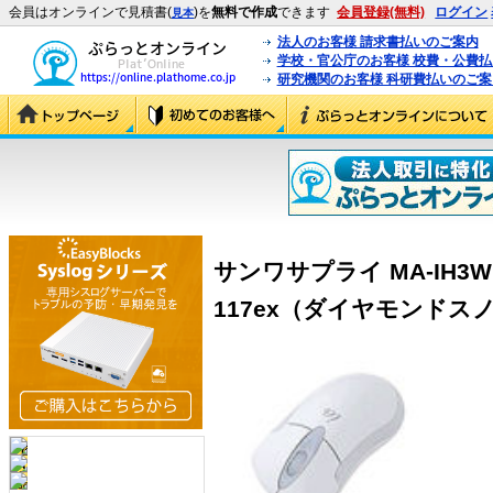
会員はオンラインで見積書(
)を
無料で作成
できます
会員登録(無料)
ログイン
見本
法人のお客様 請求書払いのご案内
学校・官公庁のお客様 校費・公費
研究機関のお客様 科研費払いのご案
サンワサプライ MA-IH
117ex（ダイヤモンドスノー）