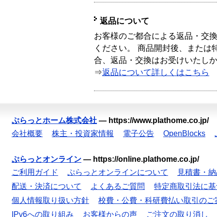
返品について
お客様のご都合による返品・交
ください。 商品開封後、または
合、返品・交換はお受けいたし
⇒
返品について詳しくはこちら
ぷらっとホーム株式会社
—
https://www.plathome.co.jp/
会社概要
株主・投資家情報
電子公告
OpenBlocks
ぷらっとオンライン
—
https://online.plathome.co.jp/
ご利用ガイド
ぷらっとオンラインについて
見積書・納
配送・決済について
よくあるご質問
特定商取引法に基
個人情報取り扱い方針
校費・公費・科研費払い取引のご
IPv6への取り組み
お客様からの声
ご注文の取り消し