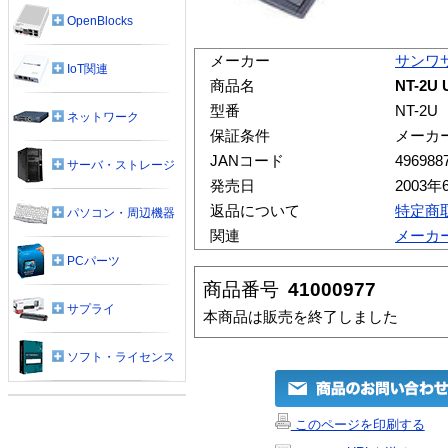
OpenBlocks
メーカー
サンワ
IoT関連
商品名
NT-2
型番
NT-2U
ネットワーク
保証条件
メーカ
JANコード
496988
サーバ・ストレージ
発売日
2003年
返品について
特定商
パソコン・周辺機器
関連
メーカ
PCパーツ
商品番号
41000977
サプライ
本商品は販売を終了しました
ソフト・ライセンス
このページを印刷する