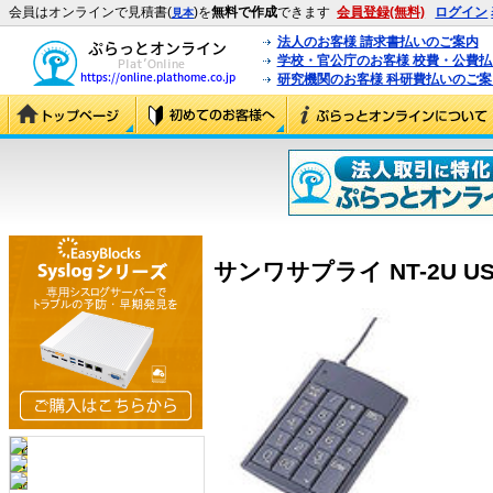
会員はオンラインで見積書(
)を
無料で作成
できます
会員登録(無料)
ログイン
見本
法人のお客様 請求書払いのご案内
学校・官公庁のお客様 校費・公費
研究機関のお客様 科研費払いのご案
サンワサプライ NT-2U US