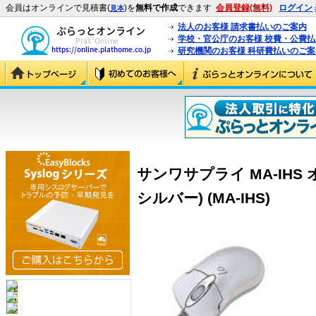
会員はオンラインで見積書(
)を
無料で作成
できます
会員登録(無料)
ログイン
見本
法人のお客様 請求書払いのご案内
学校・官公庁のお客様 校費・公費
研究機関のお客様 科研費払いのご案
サンワサプライ MA-IH
シルバー) (MA-IHS)