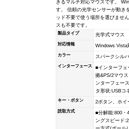
きるマルチ対応マウスです。 Win
す。 信頼の光学センサーが動き
ッド不要で使う場所を選びませ
スも不要です。
製品タイプ
光学式マウス
対応情報
Windows Vist
カラー
スパークシル
インターフェース
■インターフェー
拠&PS/2マウ
ンターフェース
タ形状:USBコネ
キー・ボタン
2ボタン、ホイ
読取方式
■分解能:800
ングスピード:2
ー方式(ボール