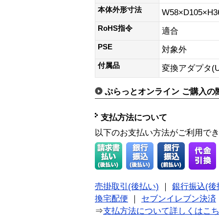
本体外形寸法
W58×D105×H
RoHS指令
適合
PSE
対象外
付属品
変換アダプタ(U
ぷらっとオンライン ご購入の
支払方法について
以下のお支払い方法がご利用で
売掛取引(後払い)
｜
銀行振込(後
換宅配便
｜
セブンイレブン決済
⇒
支払方法について詳しくはこ