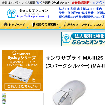
会員はオンラインで見積書(
)を
無料で作成
できます
会員登録(無料)
ログイン
見本
法人のお客様 請求書払いのご案内
学校・官公庁のお客様 校費・公費
研究機関のお客様 科研費払いのご案
サンワサプライ MA-IH
(スパークシルバー) (MA-IH