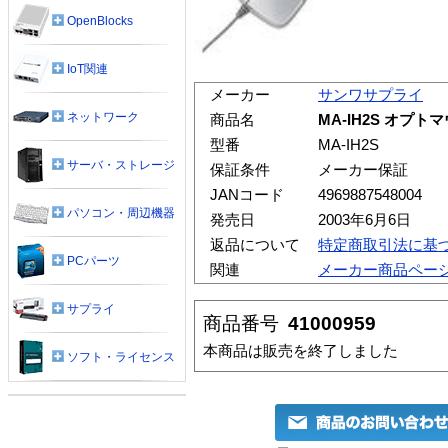
OpenBlocks
IoT関連
メーカー
サンワサプライ
ネットワーク
商品名
MA-IH2S オプ
型番
MA-IH2S
サーバ・ストレージ
保証条件
メーカー保証
JANコード
4969887548004
パソコン・周辺機器
発売日
2003年6月6日
返品について
特定商取引法に基
PCパーツ
関連
メーカー商品ペー
サプライ
商品番号
41000959
本商品は販売を終了しました
ソフト・ライセンス