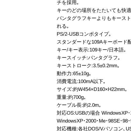
チを採用｡
キーのどの場所をたたいても快適
パンタグラフキーよりもキース
れる｡
PS/2-USBコンボタイプ｡
スタンダードな109Aキーボード
キー/キー表示:109キー/日本語｡
キースイッチ:パンタグラフ｡
キーストローク:3.5±0.2mm｡
動作力:65±10g｡
消費電流:100mA以下｡
サイズ:約W454×D160×H22mm｡
重量:約700g｡
ケーブル長:約2.0m｡
対応OS:USBの場合 WindowsXP･2
WindowsXP･2000･Me･98SE･98･
対応機種:各社DOS/Vパソコン