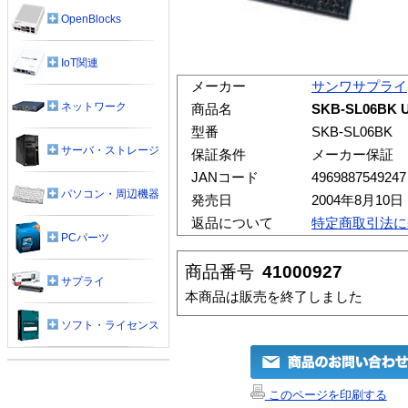
OpenBlocks
IoT関連
メーカー
サンワサプライ
ネットワーク
商品名
SKB-SL06B
型番
SKB-SL06BK
サーバ・ストレージ
保証条件
メーカー保証
JANコード
4969887549247
パソコン・周辺機器
発売日
2004年8月10日
返品について
特定商取引法に
PCパーツ
商品番号
41000927
サプライ
本商品は販売を終了しました
ソフト・ライセンス
このページを印刷する