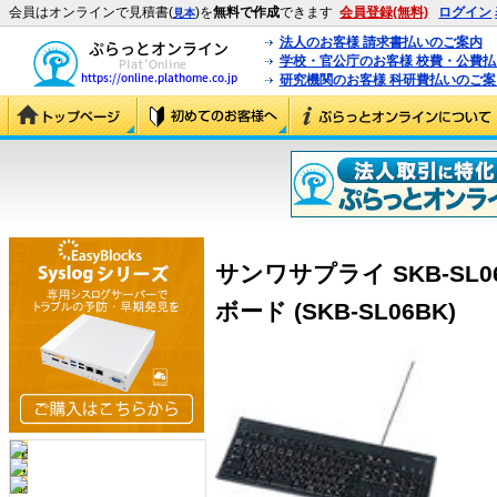
会員はオンラインで見積書(
)を
無料で作成
できます
会員登録(無料)
ログイン
見本
法人のお客様 請求書払いのご案内
学校・官公庁のお客様 校費・公費
研究機関のお客様 科研費払いのご案
サンワサプライ SKB-SL0
ボード (SKB-SL06BK)