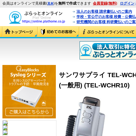
会員はオンラインで見積書(
)を
無料で作成
できます
会員登録(無料)
ログイン
見本
法人のお客様 請求書払いのご案内
学校・官公庁のお客様 校費・公費
研究機関のお客様 科研費払いのご案
サンワサプライ TEL-WC
(一般用) (TEL-WCHR10)