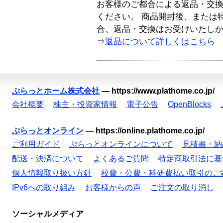
お客様のご都合による返品・交
ください。 商品開封後、または
合、返品・交換はお受けいたし
⇒
返品について詳しくはこちら
ぷらっとホーム株式会社
—
https://www.plathome.co.jp/
会社概要
株主・投資家情報
電子公告
OpenBlocks
ぷらっとオンライン
—
https://online.plathome.co.jp/
ご利用ガイド
ぷらっとオンラインについて
見積書・納
配送・決済について
よくあるご質問
特定商取引法に基
個人情報取り扱い方針
校費・公費・科研費払い取引のご
IPv6への取り組み
お客様からの声
ご注文の取り消し
ソーシャルメディア