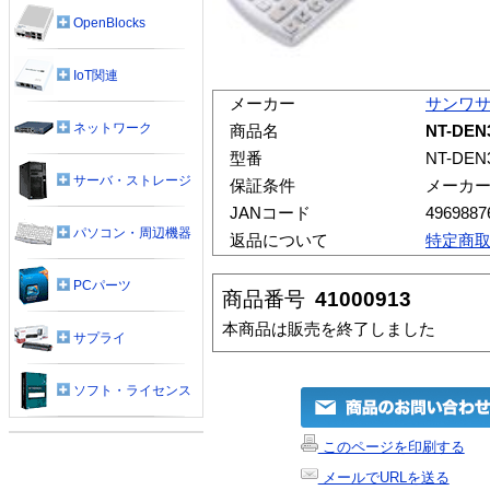
OpenBlocks
IoT関連
メーカー
サンワ
ネットワーク
商品名
NT-DE
型番
NT-DEN
サーバ・ストレージ
保証条件
メーカ
JANコード
4969887
パソコン・周辺機器
返品について
特定商
PCパーツ
商品番号
41000913
本商品は販売を終了しました
サプライ
ソフト・ライセンス
このページを印刷する
メールでURLを送る