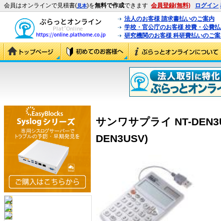
会員はオンラインで見積書(
)を
無料で作成
できます
会員登録(無料)
ログイン
見本
法人のお客様 請求書払いのご案内
学校・官公庁のお客様 校費・公費
研究機関のお客様 科研費払いのご案
サンワサプライ NT-DEN3U
DEN3USV)