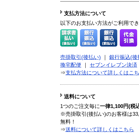
支払方法について
以下のお支払い方法がご利用で
売掛取引(後払い)
｜
銀行振込(後
換宅配便
｜
セブンイレブン決済
⇒
支払方法について詳しくはこ
送料について
1つのご注文毎に
一律1,100円(税
※売掛取引(後払い)のお客様は33
無料！
⇒
送料について詳しくはこちら