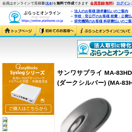
会員はオンラインで見積書(
)を
無料で作成
できます
会員登録(無料)
ログイン
見本
法人のお客様 請求書払いのご案内
学校・官公庁のお客様 校費・公費
研究機関のお客様 科研費払いのご案
サンワサプライ MA-83H
(ダークシルバー) (MA-83H