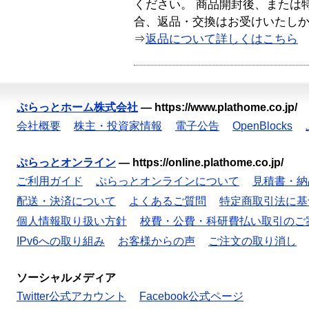
ください。 商品開封後、または
合、返品・交換はお受けいたし
⇒
返品について詳しくはこちら
ぷらっとホーム株式会社
—
https://www.plathome.co.jp/
会社概要
株主・投資家情報
電子公告
OpenBlocks
ぷらっとオンライン
—
https://online.plathome.co.jp/
ご利用ガイド
ぷらっとオンラインについて
見積書・納
配送・決済について
よくあるご質問
特定商取引法に基
個人情報取り扱い方針
校費・公費・科研費払い取引のご
IPv6への取り組み
お客様からの声
ご注文の取り消し
ソーシャルメディア
Twitter公式アカウント
Facebook公式ページ