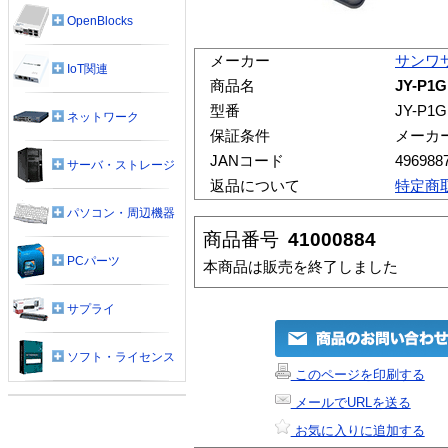
OpenBlocks
メーカー
サンワ
IoT関連
商品名
JY-P
型番
JY-P1G
ネットワーク
保証条件
メーカ
JANコード
496988
サーバ・ストレージ
返品について
特定商
パソコン・周辺機器
商品番号
41000884
PCパーツ
本商品は販売を終了しました
サプライ
ソフト・ライセンス
このページを印刷する
メールでURLを送る
お気に入りに追加する