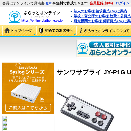
会員はオンラインで見積書(
)を
無料で作成
できます
会員登録(無料)
ログイン
見本
法人のお客様 請求書払いのご案内
学校・官公庁のお客様 校費・公費
研究機関のお客様 科研費払いのご案
サンワサプライ JY-P1G U