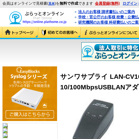
会員はオンラインで見積書(
)を
無料で作成
できます
会員登録(無料)
ログイン
見本
法人のお客様 請求書払いのご案内
学校・官公庁のお客様 校費・公費
研究機関のお客様 科研費払いのご案
サンワサプライ LAN-CV
10/100MbpsUSBLANアダ