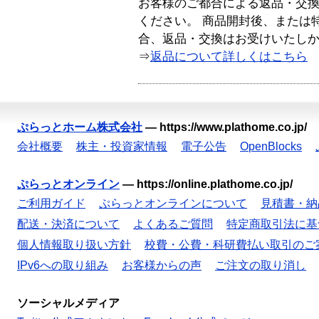
お客様のご都合による返品・交
ください。 商品開封後、または
合、返品・交換はお受けいたし
⇒
返品について詳しくはこちら
ぷらっとホーム株式会社
—
https://www.plathome.co.jp/
会社概要
株主・投資家情報
電子公告
OpenBlocks
ぷらっとオンライン
—
https://online.plathome.co.jp/
ご利用ガイド
ぷらっとオンラインについて
見積書・納
配送・決済について
よくあるご質問
特定商取引法に基
個人情報取り扱い方針
校費・公費・科研費払い取引のご
IPv6への取り組み
お客様からの声
ご注文の取り消し
ソーシャルメディア