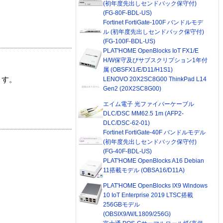
(初年度先出しセンドバック保守付)
(FG-80F-BDL-US)
Fortinet FortiGate-100F バンドルモデ
ル (初年度先出しセンドバック保守付)
(FG-100F-BDL-US)
PLAT'HOME OpenBlocks IoT FX1/E
H/W保守及びサブスクリプション1年付
属 (OBSFX1/E/D11/H1S1)
LENOVO 20X2SC8G00 ThinkPad L14
ます。
Gen2 (20X2SC8G00)
エイム電子 光ファイバーケーブル
DLC/DSC MM62.5 1m (AFP2-
DLC/DSC-62-01)
Fortinet FortiGate-40F バンドルモデル
(初年度先出しセンドバック保守付)
(FG-40F-BDL-US)
PLAT'HOME OpenBlocks A16 Debian
11搭載モデル (OBSA16/D11A)
PLAT'HOME OpenBlocks IX9 Windows
10 IoT Enterprise 2019 LTSC搭載
256GBモデル
(OBSIX9/W/L1809/256G)