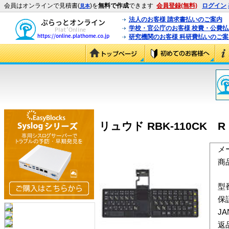
会員はオンラインで見積書(
)を
無料で作成
できます
会員登録(無料)
ログイン
見本
法人のお客様 請求書払いのご案内
学校・官公庁のお客様 校費・公費
研究機関のお客様 科研費払いのご案
リュウド RBK-110CK R bo
メ
商
型
保
J
返