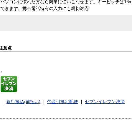
パソコンに慣れた方なら簡単に使いこなせます。キーピッチは16m
クできます。携帯電話特有の入力にも親切対応
注意点
す。
｜
銀行振込(前払い)
｜
代金引換宅配便
｜
セブンイレブン決済