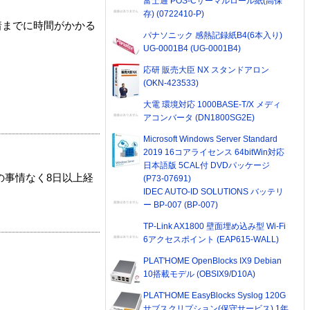
富士通 POS-Cサーマルロール紙(高保
存) (0722410-P)
着までに時間がかかる
パナソニック 感熱記録紙B4(6本入り)
UG-0001B4 (UG-0001B4)
応研 販売大臣 NX スタンドアロン
(OKN-423533)
大電 環境対応 1000BASE-T/X メディ
アコンバータ (DN1800SG2E)
Microsoft Windows Server Standard
2019 16コアライセンス 64bitWin対応
日本語版 5CAL付 DVDパッケージ
の事情なく8日以上経
(P73-07691)
IDEC AUTO-ID SOLUTIONS バッテリ
ー BP-007 (BP-007)
TP-Link AX1800 壁面埋め込み型 Wi-Fi
6アクセスポイント (EAP615-WALL)
PLAT'HOME OpenBlocks IX9 Debian
10搭載モデル (OBSIX9/D10A)
PLAT'HOME EasyBlocks Syslog 120G
サブスクリプション(保守サービス) 1年