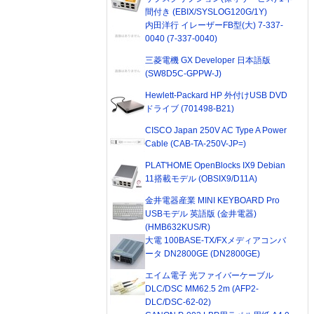
間付き (EBIX/SYSLOG120G/1Y)
内田洋行 イレーザーFB型(大) 7-337-
0040 (7-337-0040)
三菱電機 GX Developer 日本語版
(SW8D5C-GPPW-J)
Hewlett-Packard HP 外付けUSB DVD
ドライブ (701498-B21)
CISCO Japan 250V AC Type A Power
Cable (CAB-TA-250V-JP=)
PLAT'HOME OpenBlocks IX9 Debian
11搭載モデル (OBSIX9/D11A)
金井電器産業 MINI KEYBOARD Pro
USBモデル 英語版 (金井電器)
(HMB632KUS/R)
大電 100BASE-TX/FXメディアコンバ
ータ DN2800GE (DN2800GE)
エイム電子 光ファイバーケーブル
DLC/DSC MM62.5 2m (AFP2-
DLC/DSC-62-02)