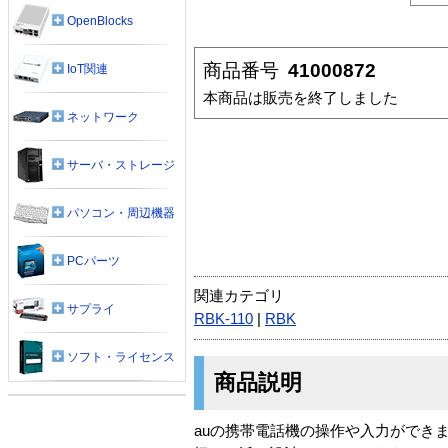
OpenBlocks
商品番号
41000872
IoT関連
本商品は販売を終了しました
ネットワーク
サーバ・ストレージ
パソコン・周辺機器
PCパーツ
関連カテゴリ
サプライ
RBK-110
|
RBK
ソフト・ライセンス
商品説明
auの携帯電話機の操作や入力ができ