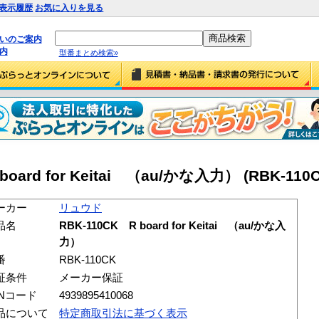
表示履歴
お気に入りを見る
払いのご案内
内
型番まとめ検索»
ard for Keitai （au/かな入力） (RBK-110C
ーカー
リュウド
品名
RBK-110CK R board for Keitai （au/かな入
力）
番
RBK-110CK
証条件
メーカー保証
ANコード
4939895410068
品について
特定商取引法に基づく表示