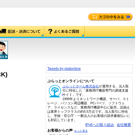
Tweets by platonline
K)
ぷらっとオンラインについて
ぷらっとホーム株式会社
が運用する、法人取
引に特化した「業務用IT機器専門の調達支援
サイト」です。
1999年よりネットワーク機器、サーバ、スト
レージ、パソコン周辺機器、PCパーツ、ソフトウェ
ア、ライセンスなど、業務用IT機器中心に販売。品揃え
は業界トップクラスの約5.5万点です。法人取引に特化
し、学校・官公庁・一般法人のお客様の請求書後払いに
も対応しています。
IPv6への取り組み
会社概要
お客様からの声
もっと見る