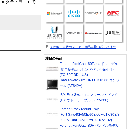
m タテ・ヨコ）で、
その他、多数のメーカー商品を取り扱ってます
注目の商品
Fortinet FortiGate-60Fバンドルモデル
(初年度先出しセンドバック保守付)
(FG-60F-BDL-US)
Hewlett-Packard HP LCD 8500 コンソ
ール (AF642A)
IBM Flex System コンソール・ブレイ
クアウト・ケーブル (81Y5286)
Fortinet Rack Mount Tray
(FortiGate40F/50E/60E/60F/61F/80E/8
0F/FS-108E) (SP-RACKTRAY-02)
Fortinet FortiGate-80F バンドルモデル