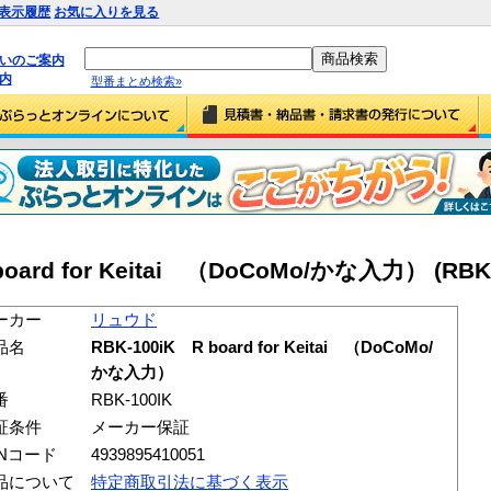
表示履歴
お気に入りを見る
払いのご案内
内
型番まとめ検索»
ard for Keitai （DoCoMo/かな入力） (RBK-
ーカー
リュウド
品名
RBK-100iK R board for Keitai （DoCoMo/
かな入力）
番
RBK-100IK
証条件
メーカー保証
ANコード
4939895410051
品について
特定商取引法に基づく表示