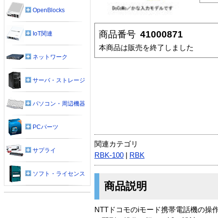
OpenBlocks
商品番号
41000871
IoT関連
本商品は販売を終了しました
ネットワーク
サーバ・ストレージ
パソコン・周辺機器
PCパーツ
関連カテゴリ
サプライ
RBK-100
|
RBK
ソフト・ライセンス
商品説明
NTTドコモのiモード携帯電話機の