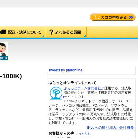
Tweets by platonline
100IK)
ぷらっとオンラインについて
ぷらっとホーム株式会社
が運用する、法人取
引に特化した「業務用IT機器専門の調達支援
サイト」です。
1999年よりネットワーク機器、サーバ、スト
レージ、パソコン周辺機器、PCパーツ、ソフトウェ
ア、ライセンスなど、業務用IT機器中心に販売。品揃え
は業界トップクラスの約5.5万点です。法人取引に特化
し、学校・官公庁・一般法人のお客様の請求書後払いに
も対応しています。
IPv6への取り組み
会社概要
お客様からの声
もっと見る