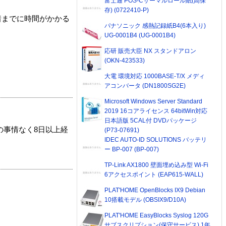
富士通 POS-Cサーマルロール紙(高保
存) (0722410-P)
着までに時間がかかる
パナソニック 感熱記録紙B4(6本入り)
UG-0001B4 (UG-0001B4)
応研 販売大臣 NX スタンドアロン
(OKN-423533)
大電 環境対応 1000BASE-T/X メディ
アコンバータ (DN1800SG2E)
Microsoft Windows Server Standard
2019 16コアライセンス 64bitWin対応
日本語版 5CAL付 DVDパッケージ
の事情なく8日以上経
(P73-07691)
IDEC AUTO-ID SOLUTIONS バッテリ
ー BP-007 (BP-007)
TP-Link AX1800 壁面埋め込み型 Wi-Fi
6アクセスポイント (EAP615-WALL)
PLAT'HOME OpenBlocks IX9 Debian
10搭載モデル (OBSIX9/D10A)
PLAT'HOME EasyBlocks Syslog 120G
サブスクリプション(保守サービス) 1年