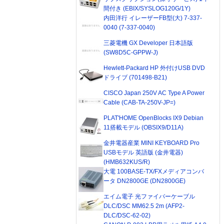
間付き (EBIX/SYSLOG120G/1Y)
内田洋行 イレーザーFB型(大) 7-337-
0040 (7-337-0040)
三菱電機 GX Developer 日本語版
(SW8D5C-GPPW-J)
Hewlett-Packard HP 外付けUSB DVD
ドライブ (701498-B21)
CISCO Japan 250V AC Type A Power
Cable (CAB-TA-250V-JP=)
PLAT'HOME OpenBlocks IX9 Debian
11搭載モデル (OBSIX9/D11A)
金井電器産業 MINI KEYBOARD Pro
USBモデル 英語版 (金井電器)
(HMB632KUS/R)
大電 100BASE-TX/FXメディアコンバ
ータ DN2800GE (DN2800GE)
エイム電子 光ファイバーケーブル
DLC/DSC MM62.5 2m (AFP2-
DLC/DSC-62-02)