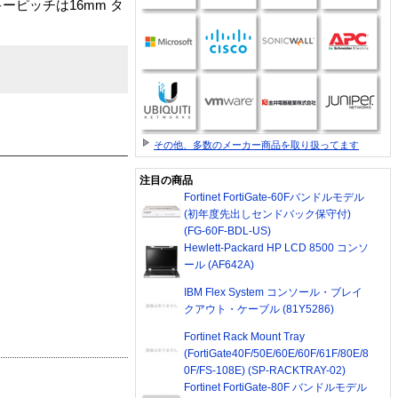
ピッチは16mm タ
その他、多数のメーカー商品を取り扱ってます
注目の商品
Fortinet FortiGate-60Fバンドルモデル
(初年度先出しセンドバック保守付)
(FG-60F-BDL-US)
Hewlett-Packard HP LCD 8500 コンソ
ール (AF642A)
IBM Flex System コンソール・ブレイ
クアウト・ケーブル (81Y5286)
Fortinet Rack Mount Tray
(FortiGate40F/50E/60E/60F/61F/80E/8
0F/FS-108E) (SP-RACKTRAY-02)
Fortinet FortiGate-80F バンドルモデル