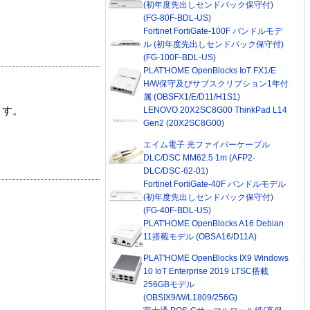
(初年度先出しセンドバック保守付)
(FG-80F-BDL-US)
Fortinet FortiGate-100F バンドルモデ
ル (初年度先出しセンドバック保守付)
(FG-100F-BDL-US)
PLAT'HOME OpenBlocks IoT FX1/E
H/W保守及びサブスクリプション1年付
属 (OBSFX1/E/D11/H1S1)
LENOVO 20X2SC8G00 ThinkPad L14
ます。
Gen2 (20X2SC8G00)
エイム電子 光ファイバーケーブル
DLC/DSC MM62.5 1m (AFP2-
DLC/DSC-62-01)
Fortinet FortiGate-40F バンドルモデル
(初年度先出しセンドバック保守付)
(FG-40F-BDL-US)
PLAT'HOME OpenBlocks A16 Debian
11搭載モデル (OBSA16/D11A)
PLAT'HOME OpenBlocks IX9 Windows
10 IoT Enterprise 2019 LTSC搭載
256GBモデル
(OBSIX9/W/L1809/256G)