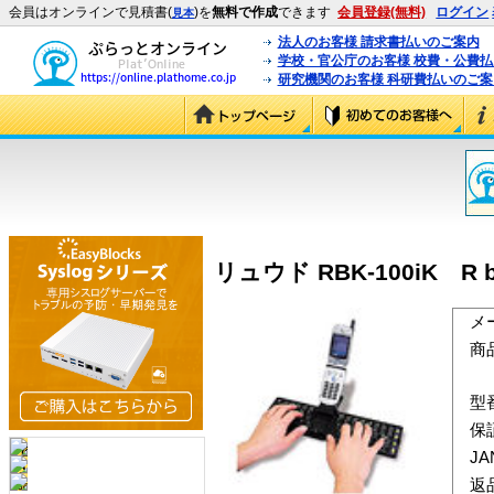
会員はオンラインで見積書(
)を
無料で作成
できます
会員登録(無料)
ログイン
見本
法人のお客様 請求書払いのご案内
学校・官公庁のお客様 校費・公費
研究機関のお客様 科研費払いのご案
リュウド RBK-100iK R bo
メ
商
型
保
J
返