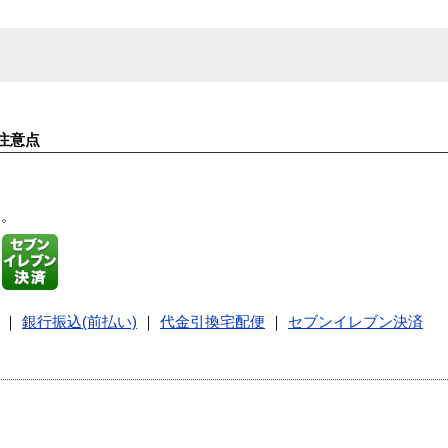
注意点
す。
｜
銀行振込(前払い)
｜
代金引換宅配便
｜
セブンイレブン決済