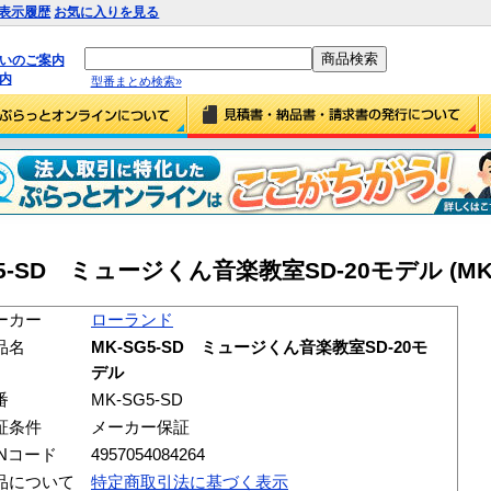
表示履歴
お気に入りを見る
払いのご案内
内
型番まとめ検索»
-SD ミュージくん音楽教室SD-20モデル (MK-S
ーカー
ローランド
品名
MK-SG5-SD ミュージくん音楽教室SD-20モ
デル
番
MK-SG5-SD
証条件
メーカー保証
ANコード
4957054084264
品について
特定商取引法に基づく表示