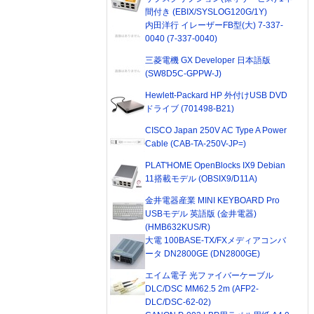
間付き (EBIX/SYSLOG120G/1Y)
内田洋行 イレーザーFB型(大) 7-337-
0040 (7-337-0040)
三菱電機 GX Developer 日本語版
(SW8D5C-GPPW-J)
Hewlett-Packard HP 外付けUSB DVD
ドライブ (701498-B21)
CISCO Japan 250V AC Type A Power
Cable (CAB-TA-250V-JP=)
PLAT'HOME OpenBlocks IX9 Debian
11搭載モデル (OBSIX9/D11A)
金井電器産業 MINI KEYBOARD Pro
USBモデル 英語版 (金井電器)
(HMB632KUS/R)
大電 100BASE-TX/FXメディアコンバ
ータ DN2800GE (DN2800GE)
エイム電子 光ファイバーケーブル
DLC/DSC MM62.5 2m (AFP2-
DLC/DSC-62-02)