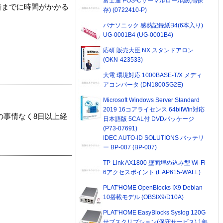
富士通 POS-Cサーマルロール紙(高保
着までに時間がかかる
存) (0722410-P)
パナソニック 感熱記録紙B4(6本入り)
UG-0001B4 (UG-0001B4)
応研 販売大臣 NX スタンドアロン
(OKN-423533)
大電 環境対応 1000BASE-T/X メディ
アコンバータ (DN1800SG2E)
Microsoft Windows Server Standard
2019 16コアライセンス 64bitWin対応
の事情なく8日以上経
日本語版 5CAL付 DVDパッケージ
(P73-07691)
IDEC AUTO-ID SOLUTIONS バッテリ
ー BP-007 (BP-007)
TP-Link AX1800 壁面埋め込み型 Wi-Fi
6アクセスポイント (EAP615-WALL)
PLAT'HOME OpenBlocks IX9 Debian
10搭載モデル (OBSIX9/D10A)
PLAT'HOME EasyBlocks Syslog 120G
サブスクリプション(保守サービス) 1年