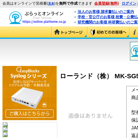
会員はオンラインで見積書(
)を
無料で作成
できます
会員登録(無料)
ログイン
見本
法人のお客様 請求書払いのご案内
学校・官公庁のお客様 校費・公費
研究機関のお客様 科研費払いのご案
ローランド（株） MK-SG5
メ
商
型
保
J
返