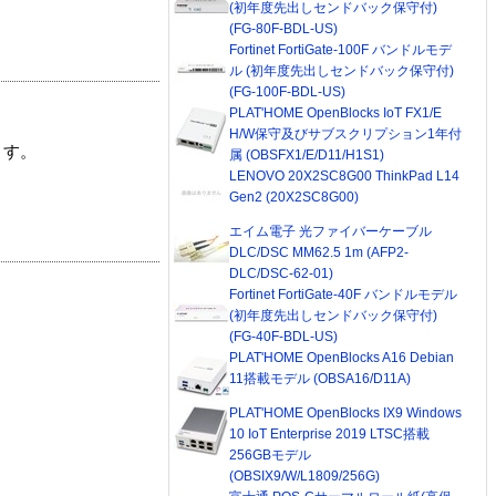
(初年度先出しセンドバック保守付)
(FG-80F-BDL-US)
Fortinet FortiGate-100F バンドルモデ
ル (初年度先出しセンドバック保守付)
(FG-100F-BDL-US)
PLAT'HOME OpenBlocks IoT FX1/E
H/W保守及びサブスクリプション1年付
ます。
属 (OBSFX1/E/D11/H1S1)
LENOVO 20X2SC8G00 ThinkPad L14
Gen2 (20X2SC8G00)
エイム電子 光ファイバーケーブル
DLC/DSC MM62.5 1m (AFP2-
DLC/DSC-62-01)
Fortinet FortiGate-40F バンドルモデル
(初年度先出しセンドバック保守付)
(FG-40F-BDL-US)
PLAT'HOME OpenBlocks A16 Debian
11搭載モデル (OBSA16/D11A)
PLAT'HOME OpenBlocks IX9 Windows
10 IoT Enterprise 2019 LTSC搭載
256GBモデル
(OBSIX9/W/L1809/256G)