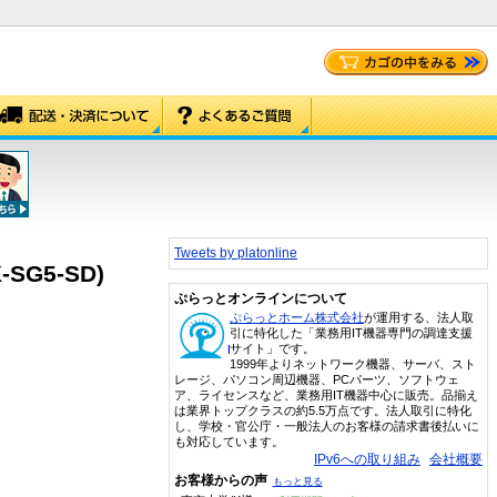
Tweets by platonline
G5-SD)
ぷらっとオンラインについて
ぷらっとホーム株式会社
が運用する、法人取
引に特化した「業務用IT機器専門の調達支援
サイト」です。
1999年よりネットワーク機器、サーバ、スト
レージ、パソコン周辺機器、PCパーツ、ソフトウェ
ア、ライセンスなど、業務用IT機器中心に販売。品揃え
は業界トップクラスの約5.5万点です。法人取引に特化
し、学校・官公庁・一般法人のお客様の請求書後払いに
も対応しています。
IPv6への取り組み
会社概要
お客様からの声
もっと見る