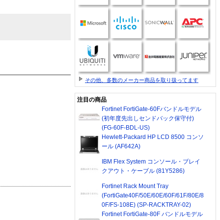
その他、多数のメーカー商品を取り扱ってます
注目の商品
Fortinet FortiGate-60Fバンドルモデル
(初年度先出しセンドバック保守付)
(FG-60F-BDL-US)
Hewlett-Packard HP LCD 8500 コンソ
ール (AF642A)
IBM Flex System コンソール・ブレイ
クアウト・ケーブル (81Y5286)
Fortinet Rack Mount Tray
(FortiGate40F/50E/60E/60F/61F/80E/8
0F/FS-108E) (SP-RACKTRAY-02)
Fortinet FortiGate-80F バンドルモデル