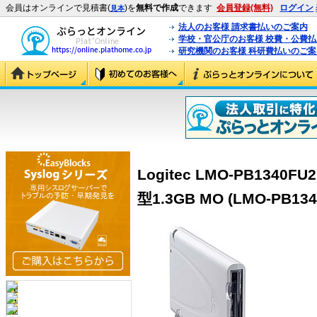
会員はオンラインで見積書(
)を
無料で作成
できます
会員登録(無料)
ログイン
見本
法人のお客様 請求書払いのご案内
学校・官公庁のお客様 校費・公費
研究機関のお客様 科研費払いのご案
Logitec LMO-PB1340FU
型1.3GB MO (LMO-PB134