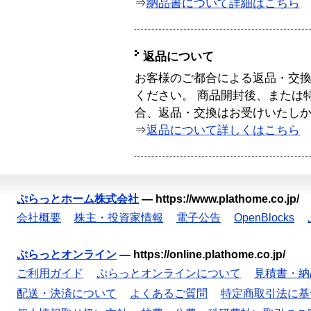
⇒
納品書について詳細はこちら
返品について
お客様のご都合による返品・交
ください。 商品開封後、または
合、返品・交換はお受けいたし
⇒
返品について詳しくはこちら
ぷらっとホーム株式会社
—
https://www.plathome.co.jp/
会社概要
株主・投資家情報
電子公告
OpenBlocks
ぷらっとオンライン
—
https://online.plathome.co.jp/
ご利用ガイド
ぷらっとオンラインについて
見積書・納
配送・決済について
よくあるご質問
特定商取引法に基