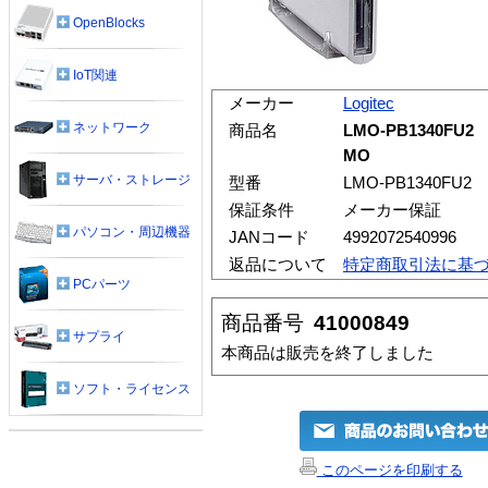
OpenBlocks
IoT関連
メーカー
Logitec
ネットワーク
商品名
LMO-PB1340FU2 
MO
サーバ・ストレージ
型番
LMO-PB1340FU2
保証条件
メーカー保証
パソコン・周辺機器
JANコード
4992072540996
返品について
特定商取引法に基
PCパーツ
商品番号
41000849
サプライ
本商品は販売を終了しました
ソフト・ライセンス
このページを印刷する