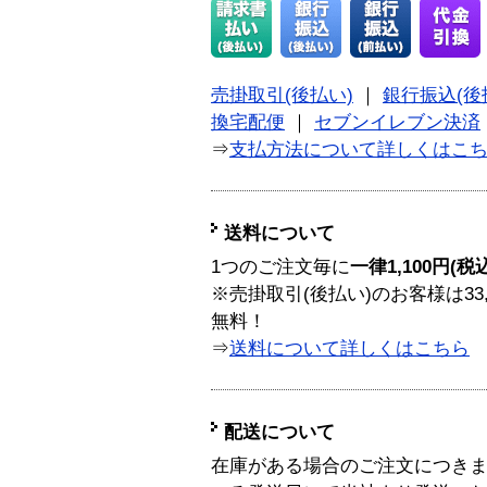
売掛取引(後払い)
｜
銀行振込(後
換宅配便
｜
セブンイレブン決済
⇒
支払方法について詳しくはこ
送料について
1つのご注文毎に
一律1,100円(税
※売掛取引(後払い)のお客様は33
無料！
⇒
送料について詳しくはこちら
配送について
在庫がある場合のご注文につき