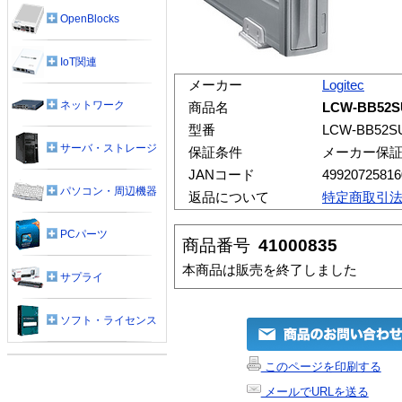
OpenBlocks
IoT関連
メーカー
Logitec
ネットワーク
商品名
LCW-BB52
型番
LCW-BB52S
サーバ・ストレージ
保証条件
メーカー保
JANコード
49920725816
パソコン・周辺機器
返品について
特定商取引
PCパーツ
商品番号
41000835
本商品は販売を終了しました
サプライ
ソフト・ライセンス
このページを印刷する
メールでURLを送る