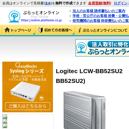
会員はオンラインで見積書(
)を
無料で作成
できます
会員登録(無料)
ログイン
見本
法人のお客様 請求書払いのご案内
学校・官公庁のお客様 校費・公費
研究機関のお客様 科研費払いのご案
Logitec LCW-BB52SU
BB52SU2)