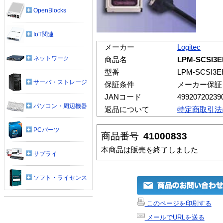
OpenBlocks
IoT関連
メーカー
Logitec
ネットワーク
商品名
LPM-SCSI3
型番
LPM-SCSI3E
サーバ・ストレージ
保証条件
メーカー保証
JANコード
49920720239
パソコン・周辺機器
返品について
特定商取引法
PCパーツ
商品番号
41000833
本商品は販売を終了しました
サプライ
ソフト・ライセンス
このページを印刷する
メールでURLを送る