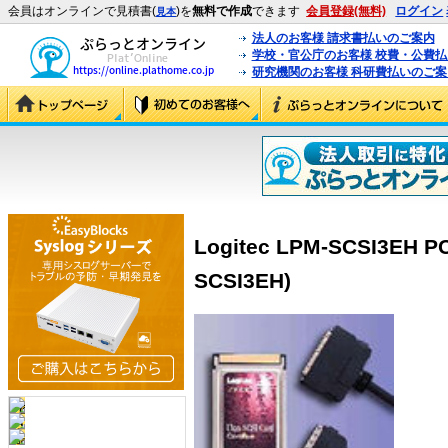
会員はオンラインで見積書(
)を
無料で作成
できます
会員登録(無料)
ログイン
見本
法人のお客様 請求書払いのご案内
学校・官公庁のお客様 校費・公費
研究機関のお客様 科研費払いのご案
Logitec LPM-SCSI3EH 
SCSI3EH)