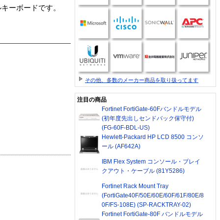
ルキーボードです。
その他、多数のメーカー商品を取り扱ってます
注目の商品
Fortinet FortiGate-60Fバンドルモデル
(初年度先出しセンドバック保守付)
(FG-60F-BDL-US)
Hewlett-Packard HP LCD 8500 コンソ
ール (AF642A)
IBM Flex System コンソール・ブレイ
クアウト・ケーブル (81Y5286)
Fortinet Rack Mount Tray
(FortiGate40F/50E/60E/60F/61F/80E/8
0F/FS-108E) (SP-RACKTRAY-02)
Fortinet FortiGate-80F バンドルモデル