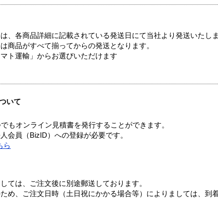
ては、各商品詳細に記載されている発送日にて当社より発送いたし
送は商品がすべて揃ってからの発送となります。
ヤマト運輸」からお選びいただけます
ついて
つでもオンライン見積書を発行することができます。
会員（BizID）への登録が必要です。
ちら
ましては、ご注文後に別途郵送しております。
のため、ご注文日時（土日祝にかかる場合等）によりましては、到