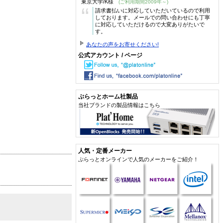
東京大学/K様
(ご利用期間2009年～)
“
請求書払いに対応していただいているので利用
しております。メールでの問い合わせにも丁寧
に対応していただけるので大変ありがたいで
す。
あなたの声をお寄せください!
公式アカウント / ページ
ぷらっとホーム社製品
当社ブランドの製品情報はこちら
人気・定番メーカー
ぷらっとオンラインで人気のメーカーをご紹介！