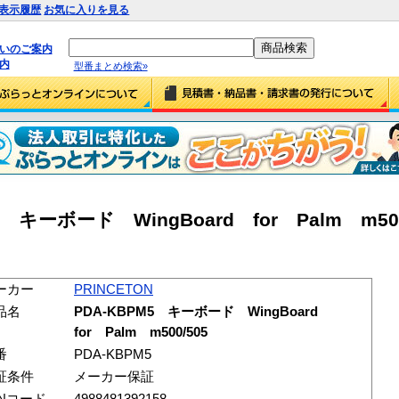
表示履歴
お気に入りを見る
払いのご案内
内
型番まとめ検索»
5 キーボード WingBoard for Palm m500/
ーカー
PRINCETON
品名
PDA-KBPM5 キーボード WingBoard
for Palm m500/505
番
PDA-KBPM5
証条件
メーカー保証
ANコード
4988481392158