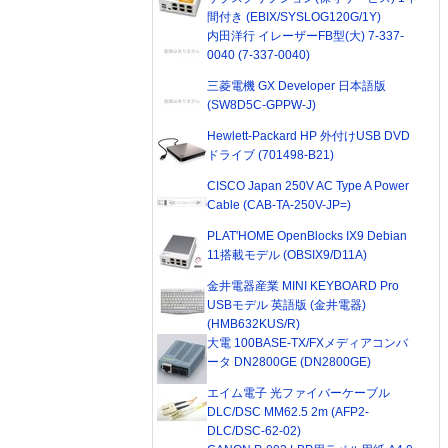
間付き (EBIX/SYSLOG120G/1Y)
内田洋行 イレーザーFB型(大) 7-337-
0040 (7-337-0040)
三菱電機 GX Developer 日本語版
(SW8D5C-GPPW-J)
Hewlett-Packard HP 外付けUSB DVD
ドライブ (701498-B21)
CISCO Japan 250V AC Type A Power
Cable (CAB-TA-250V-JP=)
PLAT'HOME OpenBlocks IX9 Debian
11搭載モデル (OBSIX9/D11A)
金井電器産業 MINI KEYBOARD Pro
USBモデル 英語版 (金井電器)
(HMB632KUS/R)
大電 100BASE-TX/FXメディアコンバ
ータ DN2800GE (DN2800GE)
エイム電子 光ファイバーケーブル
DLC/DSC MM62.5 2m (AFP2-
DLC/DSC-62-02)