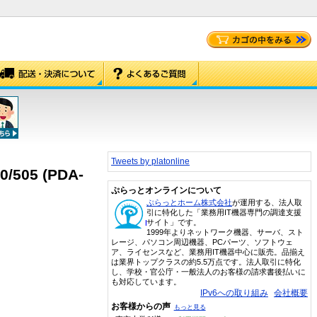
Tweets by platonline
505 (PDA-
ぷらっとオンラインについて
ぷらっとホーム株式会社
が運用する、法人取
引に特化した「業務用IT機器専門の調達支援
サイト」です。
1999年よりネットワーク機器、サーバ、スト
レージ、パソコン周辺機器、PCパーツ、ソフトウェ
ア、ライセンスなど、業務用IT機器中心に販売。品揃え
は業界トップクラスの約5.5万点です。法人取引に特化
し、学校・官公庁・一般法人のお客様の請求書後払いに
も対応しています。
IPv6への取り組み
会社概要
お客様からの声
もっと見る