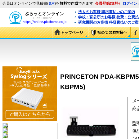
会員はオンラインで見積書(
)を
無料で作成
できます
会員登録(無料)
ログイン
見本
法人のお客様 請求書払いのご案内
学校・官公庁のお客様 校費・公費
研究機関のお客様 科研費払いのご案
PRINCETON PDA-KBPM
KBPM5)
メ
商
型
保
J