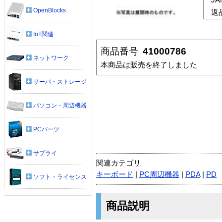
OpenBlocks
返
IoT関連
商品番号
41000786
ネットワーク
本商品は販売を終了しました
サーバ・ストレージ
パソコン・周辺機器
PCパーツ
サプライ
関連カテゴリ
キーボード
|
PC周辺機器
|
PDA
|
PD
ソフト・ライセンス
商品説明