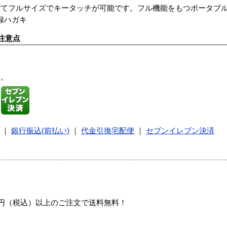
げてフルサイズでキータッチが可能です。フル機能をもつポータブ
録ハガキ
注意点
す。
｜
銀行振込(前払い)
｜
代金引換宅配便
｜
セブンイレブン決済
00円（税込）以上のご注文で送料無料！