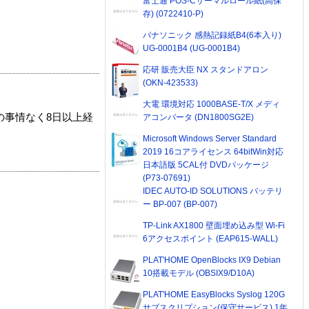
富士通 POS-Cサーマルロール紙(高保
存) (0722410-P)
パナソニック 感熱記録紙B4(6本入り)
UG-0001B4 (UG-0001B4)
応研 販売大臣 NX スタンドアロン
(OKN-423533)
大電 環境対応 1000BASE-T/X メディ
の事情なく8日以上経
アコンバータ (DN1800SG2E)
Microsoft Windows Server Standard
2019 16コアライセンス 64bitWin対応
日本語版 5CAL付 DVDパッケージ
(P73-07691)
IDEC AUTO-ID SOLUTIONS バッテリ
ー BP-007 (BP-007)
TP-Link AX1800 壁面埋め込み型 Wi-Fi
6アクセスポイント (EAP615-WALL)
PLAT'HOME OpenBlocks IX9 Debian
10搭載モデル (OBSIX9/D10A)
PLAT'HOME EasyBlocks Syslog 120G
サブスクリプション(保守サービス) 1年