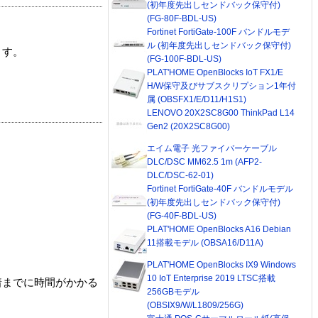
(初年度先出しセンドバック保守付)
(FG-80F-BDL-US)
Fortinet FortiGate-100F バンドルモデ
ル (初年度先出しセンドバック保守付)
ます。
(FG-100F-BDL-US)
PLAT'HOME OpenBlocks IoT FX1/E
H/W保守及びサブスクリプション1年付
属 (OBSFX1/E/D11/H1S1)
LENOVO 20X2SC8G00 ThinkPad L14
Gen2 (20X2SC8G00)
エイム電子 光ファイバーケーブル
DLC/DSC MM62.5 1m (AFP2-
DLC/DSC-62-01)
Fortinet FortiGate-40F バンドルモデル
(初年度先出しセンドバック保守付)
(FG-40F-BDL-US)
PLAT'HOME OpenBlocks A16 Debian
11搭載モデル (OBSA16/D11A)
PLAT'HOME OpenBlocks IX9 Windows
10 IoT Enterprise 2019 LTSC搭載
着までに時間がかかる
256GBモデル
(OBSIX9/W/L1809/256G)