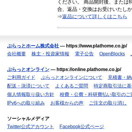
ください。 商品開封後、または
合、返品・交換はお受けいたし
⇒
返品について詳しくはこちら
ぷらっとホーム株式会社
—
https://www.plathome.co.jp/
会社概要
株主・投資家情報
電子公告
OpenBlocks
ぷらっとオンライン
—
https://online.plathome.co.jp/
ご利用ガイド
ぷらっとオンラインについて
見積書・納
配送・決済について
よくあるご質問
特定商取引法に基
個人情報取り扱い方針
校費・公費・科研費払い取引のご
IPv6への取り組み
お客様からの声
ご注文の取り消し
ソーシャルメディア
Twitter公式アカウント
Facebook公式ページ