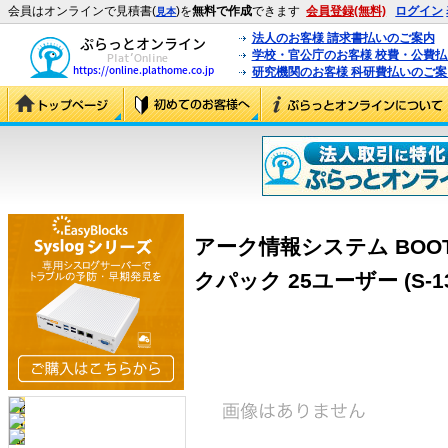
会員はオンラインで見積書(
)を
無料で作成
できます
会員登録(無料)
ログイン
見本
法人のお客様 請求書払いのご案内
学校・官公庁のお客様 校費・公費
研究機関のお客様 科研費払いのご案
アーク情報システム BOOT革
クパック 25ユーザー (S-13