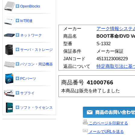
OpenBlocks
IoT関連
メーカー
アーク情報システ
ネットワーク
商品名
BOOT革命/DVD 
型番
S-1332
サーバ・ストレージ
保証条件
メーカー保証
JANコード
4513123008229
パソコン・周辺機器
返品について
特定商取引法に基
PCパーツ
商品番号
41000766
本商品は販売を終了しました
サプライ
ソフト・ライセンス
このページを印刷する
メールでURLを送る