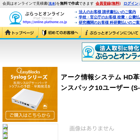
会員はオンラインで見積書(
)を
無料で作成
できます
会員登録(無料)
ログイン
見本
法人のお客様 請求書払いのご案内
学校・官公庁のお客様 校費・公費
研究機関のお客様 科研費払いのご案
アーク情報システム HD革命/B
ンスパック10ユーザー (S-2