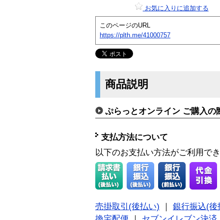
お気に入りに追加する
このページのURL
https://plth.me/41000757
商品説明
ぷらっとオンライン ご購入の
支払方法について
以下のお支払い方法がご利用で
売掛取引(後払い)
｜
銀行振込(後
換宅配便
｜
セブンイレブン決済