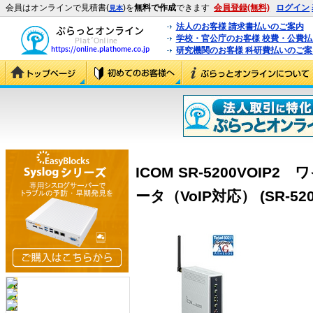
会員はオンラインで見積書(
)を
無料で作成
できます
会員登録(無料)
ログイン
見本
法人のお客様 請求書払いのご案内
学校・官公庁のお客様 校費・公費
研究機関のお客様 科研費払いのご案
ICOM SR-5200VOI
ータ（VoIP対応） (SR-520