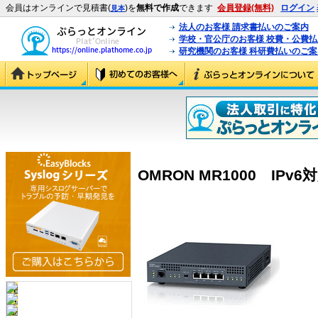
会員はオンラインで見積書(
)を
無料で作成
できます
会員登録(無料)
ログイン
見本
法人のお客様 請求書払いのご案内
学校・官公庁のお客様 校費・公費
研究機関のお客様 科研費払いのご案
OMRON MR1000 IPv6