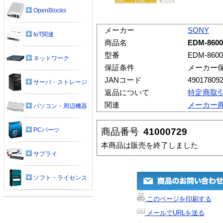
OpenBlocks
メーカー
SONY
IoT関連
商品名
EDM-86
型番
EDM-860
ネットワーク
保証条件
メーカー
JANコード
49017809
サーバ・ストレージ
返品について
特定商取
関連
メーカー
パソコン・周辺機器
商品番号
41000729
PCパーツ
本商品は販売を終了しました
サプライ
ソフト・ライセンス
このページを印刷する
メールでURLを送る