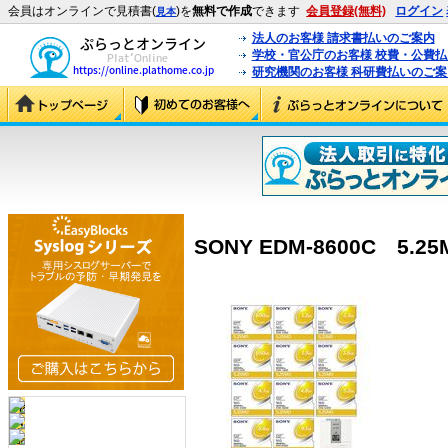
会員はオンラインで見積書(
)を
無料で作成
できます
会員登録(無料)
ログイン
見本
法人のお客様 請求書払いのご案内
学校・官公庁のお客様 校費・公費
研究機関のお客様 科研費払いのご案
SONY EDM-8600C 5.2