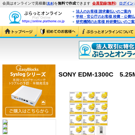
会員はオンラインで見積書(
)を
無料で作成
できます
会員登録(無料)
ログイン
見本
法人のお客様 請求書払いのご案内
学校・官公庁のお客様 校費・公費
研究機関のお客様 科研費払いのご案
SONY EDM-1300C 5.2