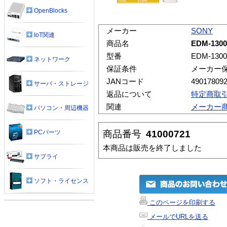
OpenBlocks
メーカー
SONY
IoT関連
商品名
EDM-13
型番
EDM-130
ネットワーク
保証条件
メーカー
JANコード
49017809
サーバ・ストレージ
返品について
特定商取
関連
メーカー
パソコン・周辺機器
商品番号
41000721
PCパーツ
本商品は販売を終了しました
サプライ
ソフト・ライセンス
このページを印刷する
メールでURLを送る