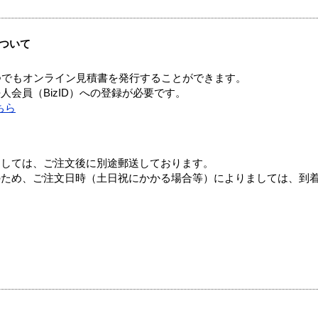
ついて
つでもオンライン見積書を発行することができます。
会員（BizID）への登録が必要です。
ちら
ましては、ご注文後に別途郵送しております。
のため、ご注文日時（土日祝にかかる場合等）によりましては、到