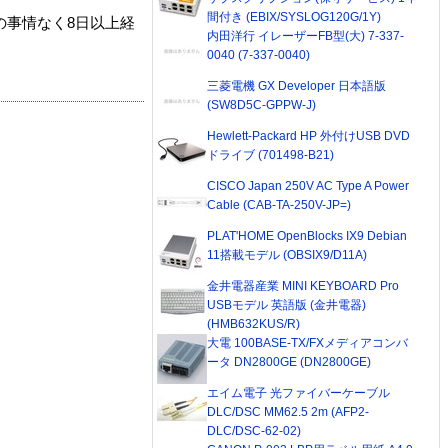
間付き (EBIX/SYSLOG120G/1Y)
の事情なく8日以上経
内田洋行 イレーザーFB型(大) 7-337-
0040 (7-337-0040)
三菱電機 GX Developer 日本語版
(SW8D5C-GPPW-J)
Hewlett-Packard HP 外付けUSB DVD
ドライブ (701498-B21)
CISCO Japan 250V AC Type A Power
Cable (CAB-TA-250V-JP=)
PLAT'HOME OpenBlocks IX9 Debian
11搭載モデル (OBSIX9/D11A)
金井電器産業 MINI KEYBOARD Pro
USBモデル 英語版 (金井電器)
(HMB632KUS/R)
大電 100BASE-TX/FXメディアコンバ
ータ DN2800GE (DN2800GE)
エイム電子 光ファイバーケーブル
DLC/DSC MM62.5 2m (AFP2-
DLC/DSC-62-02)