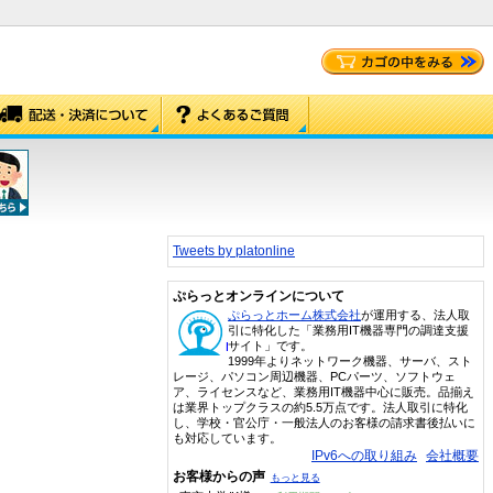
Tweets by platonline
ぷらっとオンラインについて
ぷらっとホーム株式会社
が運用する、法人取
引に特化した「業務用IT機器専門の調達支援
サイト」です。
1999年よりネットワーク機器、サーバ、スト
レージ、パソコン周辺機器、PCパーツ、ソフトウェ
ア、ライセンスなど、業務用IT機器中心に販売。品揃え
は業界トップクラスの約5.5万点です。法人取引に特化
し、学校・官公庁・一般法人のお客様の請求書後払いに
も対応しています。
IPv6への取り組み
会社概要
お客様からの声
もっと見る