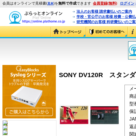
会員はオンラインで見積書(
)を
無料で作成
できます
会員登録(無料)
ログイン
見本
法人のお客様 請求書払いのご案内
学校・官公庁のお客様 校費・公費
研究機関のお客様 科研費払いのご案
SONY DV120R スタンダ
メ
商
型
保
J
返
関