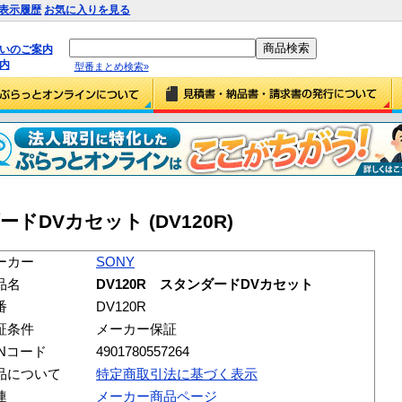
表示履歴
お気に入りを見る
払いのご案内
内
型番まとめ検索»
ードDVカセット (DV120R)
ーカー
SONY
品名
DV120R スタンダードDVカセット
番
DV120R
証条件
メーカー保証
ANコード
4901780557264
品について
特定商取引法に基づく表示
連
メーカー商品ページ