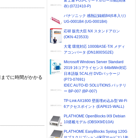
富士通 POS-Cサーマルロール紙(高保
存) (0722410-P)
パナソニック 感熱記録紙B4(6本入り)
UG-0001B4 (UG-0001B4)
応研 販売大臣 NX スタンドアロン
(OKN-423533)
大電 環境対応 1000BASE-T/X メディ
アコンバータ (DN1800SG2E)
Microsoft Windows Server Standard
2019 16コアライセンス 64bitWin対応
日本語版 5CAL付 DVDパッケージ
着までに時間がかかる
(P73-07691)
IDEC AUTO-ID SOLUTIONS バッテリ
ー BP-007 (BP-007)
TP-Link AX1800 壁面埋め込み型 Wi-Fi
6アクセスポイント (EAP615-WALL)
PLAT'HOME OpenBlocks IX9 Debian
10搭載モデル (OBSIX9/D10A)
PLAT'HOME EasyBlocks Syslog 120G
サブスクリプション(保守サービス) 1年