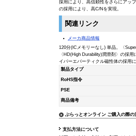
採用により、高信頼性をさらにアッ
の採用により、高C/Nを実現。
関連リンク
メーカ商品情報
120分(ICメモリーなし) 単品。〈S
〈HD(High Durability)
イパーエバーティクル磁性体の採用により 
製品タイプ
RoHS指令
PSE
商品備考
ぷらっとオンライン ご購入の際の
支払方法について