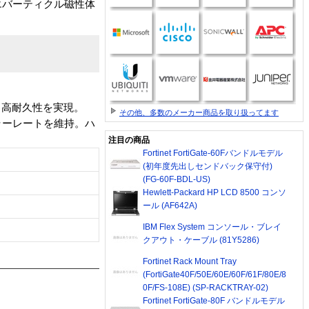
エバーティクル磁性体
し 高耐久性を実現。
その他、多数のメーカー商品を取り扱ってます
低エラーレートを維持。ハ
注目の商品
Fortinet FortiGate-60Fバンドルモデル
(初年度先出しセンドバック保守付)
(FG-60F-BDL-US)
Hewlett-Packard HP LCD 8500 コンソ
ール (AF642A)
IBM Flex System コンソール・ブレイ
クアウト・ケーブル (81Y5286)
Fortinet Rack Mount Tray
(FortiGate40F/50E/60E/60F/61F/80E/8
0F/FS-108E) (SP-RACKTRAY-02)
Fortinet FortiGate-80F バンドルモデル