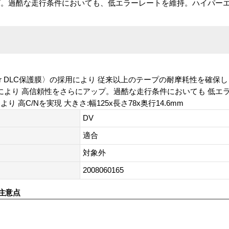
プ。過酷な走行条件においても、低エラーレートを維持。ハイパー
uper DLC保護膜〉の採用により 従来以上のテープの耐摩耗性を確保
潤滑剤〉の採用により 高信頼性をさらにアップ。過酷な走行条件においても 
高C/Nを実現 大きさ:幅125x長さ78x奥行14.6mm
DV
適合
対象外
2008060165
注意点