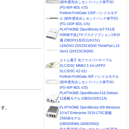
(初年度先出しセンドバック保守付)
(FG-80F-BDL-US)
Fortinet FortiGate-100F バンドルモデ
ル (初年度先出しセンドバック保守付)
(FG-100F-BDL-US)
PLAT'HOME OpenBlocks IoT FX1/E
H/W保守及びサブスクリプション1年付
属 (OBSFX1/E/D11/H1S1)
LENOVO 20X2SC8G00 ThinkPad L14
Gen2 (20X2SC8G00)
エイム電子 光ファイバーケーブル
DLC/DSC MM62.5 1m (AFP2-
DLC/DSC-62-01)
Fortinet FortiGate-40F バンドルモデル
(初年度先出しセンドバック保守付)
(FG-40F-BDL-US)
PLAT'HOME OpenBlocks A16 Debian
11搭載モデル (OBSA16/D11A)
ます。
PLAT'HOME OpenBlocks IX9 Windows
10 IoT Enterprise 2019 LTSC搭載
256GBモデル
(OBSIX9/W/L1809/256G)