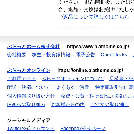
ください。 商品開封後、または
合、返品・交換はお受けいたし
⇒
返品について詳しくはこちら
ぷらっとホーム株式会社
—
https://www.plathome.co.jp/
会社概要
株主・投資家情報
電子公告
OpenBlocks
ぷらっとオンライン
—
https://online.plathome.co.jp/
ご利用ガイド
ぷらっとオンラインについて
見積書・納
配送・決済について
よくあるご質問
特定商取引法に基
個人情報取り扱い方針
校費・公費・科研費払い取引のご
IPv6への取り組み
お客様からの声
ご注文の取り消し
ソーシャルメディア
Twitter公式アカウント
Facebook公式ページ