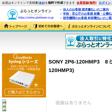
会員はオンラインで見積書(
)を
無料で作成
できます
会員登録(無料)
ログイン
見本
法人のお客様 請求書払いのご案内
学校・官公庁のお客様 校費・公費
研究機関のお客様 科研費払いのご案
SONY 2P6-120HMP3
120HMP3)