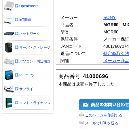
OpenBlocks
メーカー
SONY
IoT関連
商品名
MGR60 M
型番
MGR60
ネットワーク
保証条件
メーカー保
JANコード
49017807074
サーバ・ストレージ
返品について
特定商取引
関連
メーカー商
パソコン・周辺機器
商品番号
41000696
PCパーツ
本商品は販売を終了しました
サプライ
ソフト・ライセンス
このページを印刷する
メールでURLを送る