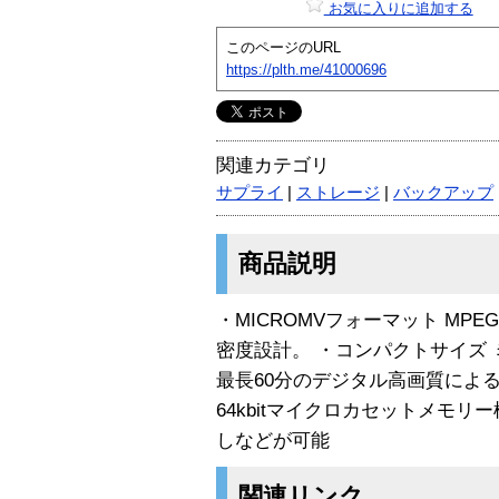
お気に入りに追加する
このページのURL
https://plth.me/41000696
関連カテゴリ
サプライ
|
ストレージ
|
バックアップ
商品説明
・MICROMVフォーマット MP
密度設計。 ・コンパクトサイズ 
最長60分のデジタル高画質によ
64kbitマイクロカセットメモ
しなどが可能
関連リンク