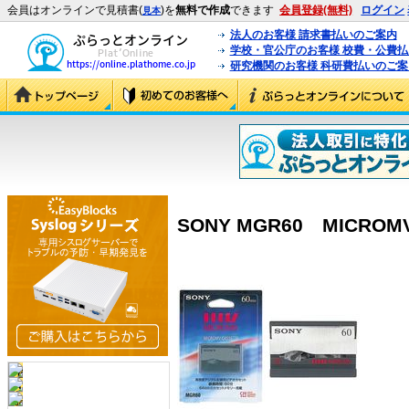
会員はオンラインで見積書(
)を
無料で作成
できます
会員登録(無料)
ログイン
見本
法人のお客様 請求書払いのご案内
学校・官公庁のお客様 校費・公費
研究機関のお客様 科研費払いのご案
SONY MGR60 MICROM