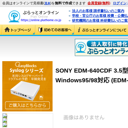
会員はオンラインで見積書(
)を
無料で作成
できます
会員登録(無料)
ログイン
見本
法人のお客様 請求書払いのご案内
学校・官公庁のお客様 校費・公費
研究機関のお客様 科研費払いのご案
SONY EDM-640CDF 3
Windows95/98対応 (EDM-