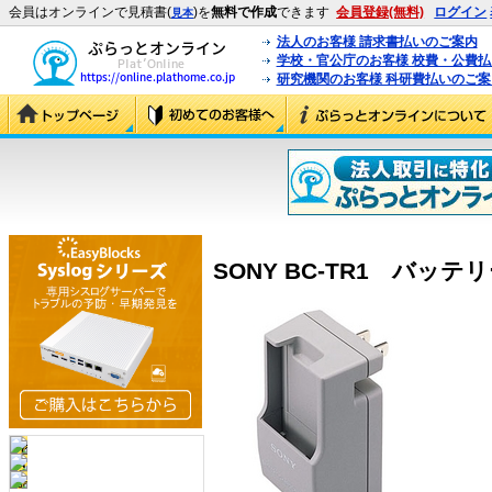
会員はオンラインで見積書(
)を
無料で作成
できます
会員登録(無料)
ログイン
見本
法人のお客様 請求書払いのご案内
学校・官公庁のお客様 校費・公費
研究機関のお客様 科研費払いのご案
SONY BC-TR1 バッテリ