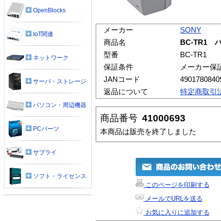
OpenBlocks
メーカー
SONY
IoT関連
商品名
BC-TR1
型番
BC-TR1
ネットワーク
保証条件
メーカー保
JANコード
4901780840
サーバ・ストレージ
返品について
特定商取引
パソコン・周辺機器
商品番号
41000693
PCパーツ
本商品は販売を終了しました
サプライ
ソフト・ライセンス
このページを印刷する
メールでURLを送る
お気に入りに追加する