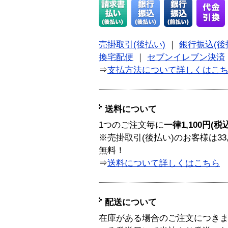
売掛取引(後払い)
｜
銀行振込(後
換宅配便
｜
セブンイレブン決済
⇒
支払方法について詳しくはこ
送料について
1つのご注文毎に
一律1,100円(税
※売掛取引(後払い)のお客様は33
無料！
⇒
送料について詳しくはこちら
配送について
在庫がある場合のご注文につき