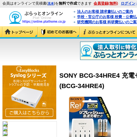
会員はオンラインで見積書(
)を
無料で作成
できます
会員登録(無料)
ログイン
見本
法人のお客様 請求書払いのご案内
学校・官公庁のお客様 校費・公費
研究機関のお客様 科研費払いのご案
SONY BCG-34HRE4
(BCG-34HRE4)