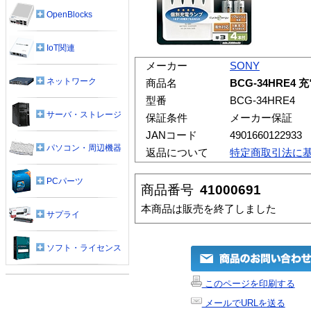
OpenBlocks
IoT関連
メーカー
SONY
ネットワーク
商品名
BCG-34HRE
型番
BCG-34HRE4
サーバ・ストレージ
保証条件
メーカー保証
JANコード
4901660122933
パソコン・周辺機器
返品について
特定商取引法に
PCパーツ
商品番号
41000691
本商品は販売を終了しました
サプライ
ソフト・ライセンス
このページを印刷する
メールでURLを送る