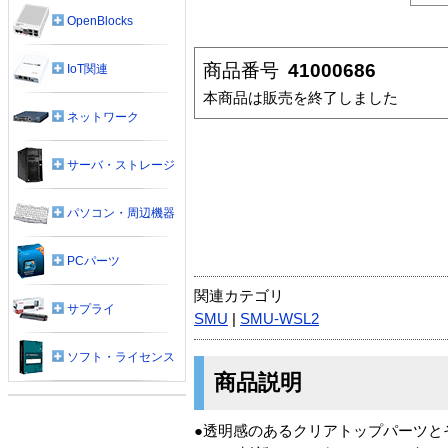
OpenBlocks
商品番号
41000686
IoT関連
本商品は販売を終了しました
ネットワーク
サーバ・ストレージ
パソコン・周辺機器
PCパーツ
関連カテゴリ
サプライ
SMU
|
SMU-WSL2
ソフト・ライセンス
商品説明
●透明感のあるクリアトップパーツと