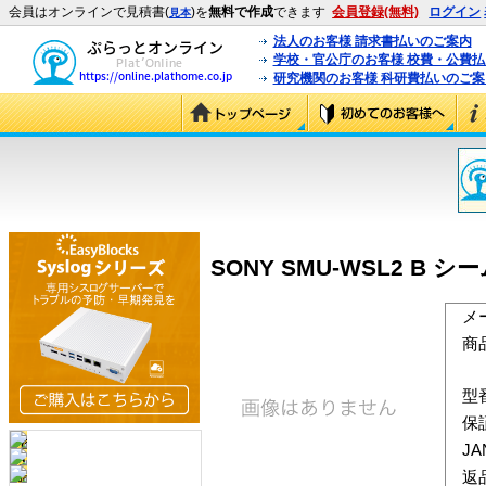
会員はオンラインで見積書(
)を
無料で作成
できます
会員登録(無料)
ログイン
見本
法人のお客様 請求書払いのご案内
学校・官公庁のお客様 校費・公費
研究機関のお客様 科研費払いのご案
SONY SMU-WSL2 B 
メ
商
型
保
J
返