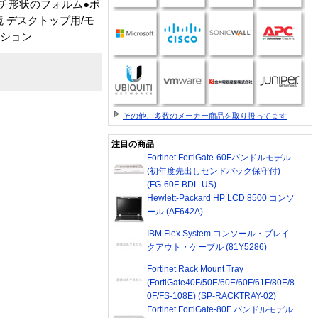
チ形状のフォルム●ボ
 デスクトップ用/モ
ーション
その他、多数のメーカー商品を取り扱ってます
注目の商品
Fortinet FortiGate-60Fバンドルモデル
(初年度先出しセンドバック保守付)
(FG-60F-BDL-US)
Hewlett-Packard HP LCD 8500 コンソ
ール (AF642A)
IBM Flex System コンソール・ブレイ
クアウト・ケーブル (81Y5286)
Fortinet Rack Mount Tray
(FortiGate40F/50E/60E/60F/61F/80E/8
0F/FS-108E) (SP-RACKTRAY-02)
Fortinet FortiGate-80F バンドルモデル