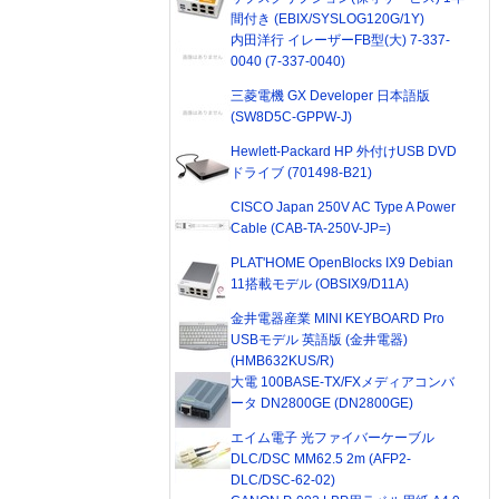
間付き (EBIX/SYSLOG120G/1Y)
内田洋行 イレーザーFB型(大) 7-337-
0040 (7-337-0040)
三菱電機 GX Developer 日本語版
(SW8D5C-GPPW-J)
Hewlett-Packard HP 外付けUSB DVD
ドライブ (701498-B21)
CISCO Japan 250V AC Type A Power
Cable (CAB-TA-250V-JP=)
PLAT'HOME OpenBlocks IX9 Debian
11搭載モデル (OBSIX9/D11A)
金井電器産業 MINI KEYBOARD Pro
USBモデル 英語版 (金井電器)
(HMB632KUS/R)
大電 100BASE-TX/FXメディアコンバ
ータ DN2800GE (DN2800GE)
エイム電子 光ファイバーケーブル
DLC/DSC MM62.5 2m (AFP2-
DLC/DSC-62-02)