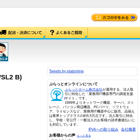
Tweets by platonline
L2 B)
ぷらっとオンラインについて
ぷらっとホーム株式会社
が運用する、法人取
引に特化した「業務用IT機器専門の調達支援
サイト」です。
1999年よりネットワーク機器、サーバ、スト
レージ、パソコン周辺機器、PCパーツ、ソフトウェ
ア、ライセンスなど、業務用IT機器中心に販売。品揃え
は業界トップクラスの約5.5万点です。法人取引に特化
し、学校・官公庁・一般法人のお客様の請求書後払いに
も対応しています。
IPv6への取り組み
会社概要
お客様からの声
もっと見る