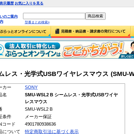
表示履歴
お気に入りを見る
払いのご案内
内
型番まとめ検索»
シームレス・光学式USBワイヤレスマウス (SMU-WS
ーカー
SONY
品名
SMU-WSL2 B シームレス・光学式USBワイヤ
レスマウス
番
SMU-WSL2 B
証条件
メーカー保証
ANコード
4901780938636
品について
特定商取引法に基づく表示