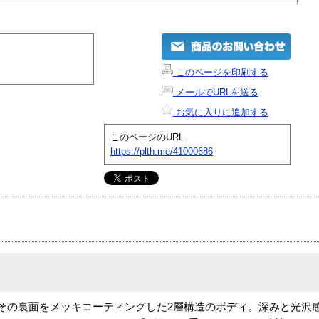
このページを印刷する
メールでURLを送る
お気に入りに追加する
このページのURL
https://plth.me/41000686
その裏面をメッキコーティングした2層構造のボディ。深みと光沢