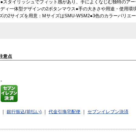
●スタイリッシュでフィット感があり、手によくなじむ独特のアー
ディ一体型デザインの2ボタンマウス●手の大きさや用途・使用環境
ズの2サイズを用意：MサイズはSMU-WSM2●3色のカラーバリエ
注意点
す。
｜
銀行振込(前払い)
｜
代金引換宅配便
｜
セブンイレブン決済