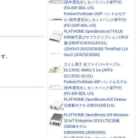
(初年度先出しセンドバック保守付)
(FG-80F-BDL-US)
Fortinet FortiGate-100F バンドルモデ
ル (初年度先出しセンドバック保守付)
(FG-100F-BDL-US)
PLAT'HOME OpenBlocks IoT FX1/E
H/W保守及びサブスクリプション1年付
属 (OBSFX1/E/D11/H1S1)
LENOVO 20X2SC8G00 ThinkPad L14
Gen2 (20X2SC8G00)
ます。
エイム電子 光ファイバーケーブル
DLC/DSC MM62.5 1m (AFP2-
DLC/DSC-62-01)
Fortinet FortiGate-40F バンドルモデル
(初年度先出しセンドバック保守付)
(FG-40F-BDL-US)
PLAT'HOME OpenBlocks A16 Debian
11搭載モデル (OBSA16/D11A)
PLAT'HOME OpenBlocks IX9 Windows
10 IoT Enterprise 2019 LTSC搭載
256GBモデル
(OBSIX9/W/L1809/256G)