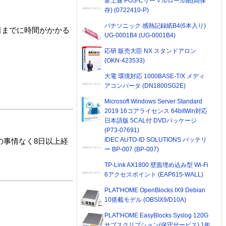
富士通 POS-Cサーマルロール紙(高保
存) (0722410-P)
パナソニック 感熱記録紙B4(6本入り)
着までに時間がかかる
UG-0001B4 (UG-0001B4)
応研 販売大臣 NX スタンドアロン
(OKN-423533)
大電 環境対応 1000BASE-T/X メディ
アコンバータ (DN1800SG2E)
Microsoft Windows Server Standard
2019 16コアライセンス 64bitWin対応
日本語版 5CAL付 DVDパッケージ
(P73-07691)
IDEC AUTO-ID SOLUTIONS バッテリ
の事情なく8日以上経
ー BP-007 (BP-007)
TP-Link AX1800 壁面埋め込み型 Wi-Fi
6アクセスポイント (EAP615-WALL)
PLAT'HOME OpenBlocks IX9 Debian
10搭載モデル (OBSIX9/D10A)
PLAT'HOME EasyBlocks Syslog 120G
サブスクリプション(保守サービス) 1年