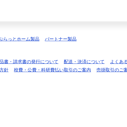
ぷらっとホーム製品
パートナー製品
品書・請求書の発行について
配送・決済について
よくあ
方針
校費・公費・科研費払い取引のご案内
売掛取引のご