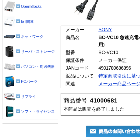
OpenBlocks
IoT関連
メーカー
SONY
ネットワーク
商品名
BC-VC10 急速充
用)
サーバ・ストレージ
型番
BC-VC10
保証条件
メーカー保証
パソコン・周辺機器
JANコード
4901780686896
返品について
特定商取引法に基
PCパーツ
関連
メーカー商品ペー
サプライ
商品番号
41000681
本商品は販売を終了しました
ソフト・ライセンス