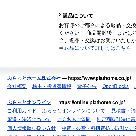
返品について
お客様のご都合による返品・交
ください。 商品開封後、または
合、返品・交換はお受けいたし
⇒
返品について詳しくはこちら
ぷらっとホーム株式会社
—
https://www.plathome.co.jp/
会社概要
株主・投資家情報
電子公告
OpenBlocks
ぷらっとオンライン
—
https://online.plathome.co.jp/
ご利用ガイド
ぷらっとオンラインについて
見積書・納
配送・決済について
よくあるご質問
特定商取引法に基
個人情報取り扱い方針
校費・公費・科研費払い取引のご