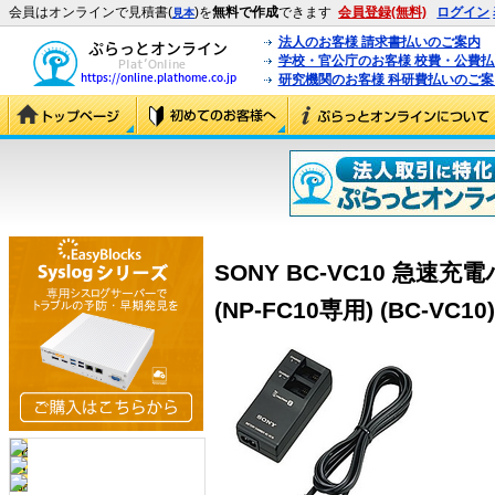
会員はオンラインで見積書(
)を
無料で作成
できます
会員登録(無料)
ログイン
見本
法人のお客様 請求書払いのご案内
学校・官公庁のお客様 校費・公費
研究機関のお客様 科研費払いのご案
SONY BC-VC10 急
(NP-FC10専用) (BC-VC10)