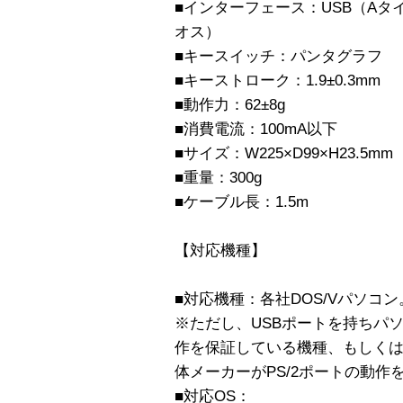
■インターフェース：USB（Aタイプ
オス）
■キースイッチ：パンタグラフ
■キーストローク：1.9±0.3mm
■動作力：62±8g
■消費電流：100mA以下
■サイズ：W225×D99×H23.5mm
■重量：300g
■ケーブル長：1.5m
【対応機種】
■対応機種：各社DOS/Vパソコン
※ただし、USBポートを持ちパ
作を保証している機種、もしくは
体メーカーがPS/2ポートの動作
■対応OS：