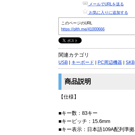
メールでURLを送る
お気に入りに追加する
このページのURL
https://plth.me/41000666
関連カテゴリ
USB
|
キーボード
|
PC周辺機器
|
SKB
商品説明
【仕様】
■キー数：83キー
■キーピッチ：15.6mm
■キー表示：日本語109A配列準拠