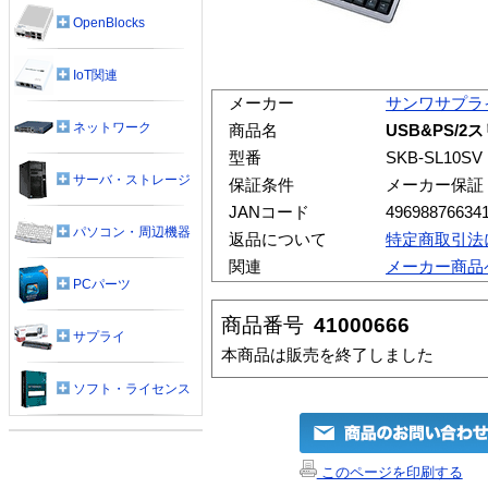
OpenBlocks
IoT関連
メーカー
サンワサプラ
ネットワーク
商品名
USB&PS/
型番
SKB-SL10SV
サーバ・ストレージ
保証条件
メーカー保証
JANコード
49698876634
パソコン・周辺機器
返品について
特定商取引法
関連
メーカー商品
PCパーツ
商品番号
41000666
サプライ
本商品は販売を終了しました
ソフト・ライセンス
このページを印刷する