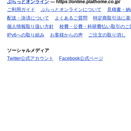
ぷらっとオンライン
—
https://online.plathome.co.jp/
ご利用ガイド
ぷらっとオンラインについて
見積書・納
配送・決済について
よくあるご質問
特定商取引法に基
個人情報取り扱い方針
校費・公費・科研費払い取引のご
IPv6への取り組み
お客様からの声
ご注文の取り消し
ソーシャルメディア
Twitter公式アカウント
Facebook公式ページ