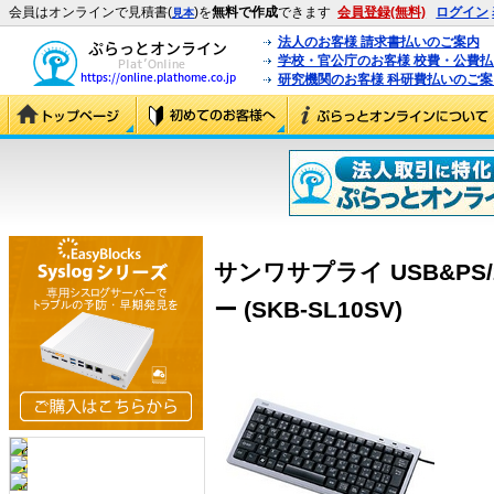
会員はオンラインで見積書(
)を
無料で作成
できます
会員登録(無料)
ログイン
見本
法人のお客様 請求書払いのご案内
学校・官公庁のお客様 校費・公費
研究機関のお客様 科研費払いのご案
サンワサプライ USB&P
ー (SKB-SL10SV)