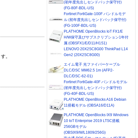
(初年度先出しセンドバック保守付)
(FG-80F-BDL-US)
Fortinet FortiGate-100F バンドルモデ
ル (初年度先出しセンドバック保守付)
(FG-100F-BDL-US)
PLAT'HOME OpenBlocks IoT FX1/E
H/W保守及びサブスクリプション1年付
属 (OBSFX1/E/D11/H1S1)
LENOVO 20X2SC8G00 ThinkPad L14
Gen2 (20X2SC8G00)
ます。
エイム電子 光ファイバーケーブル
DLC/DSC MM62.5 1m (AFP2-
DLC/DSC-62-01)
Fortinet FortiGate-40F バンドルモデル
(初年度先出しセンドバック保守付)
(FG-40F-BDL-US)
PLAT'HOME OpenBlocks A16 Debian
11搭載モデル (OBSA16/D11A)
PLAT'HOME OpenBlocks IX9 Windows
10 IoT Enterprise 2019 LTSC搭載
256GBモデル
(OBSIX9/W/L1809/256G)