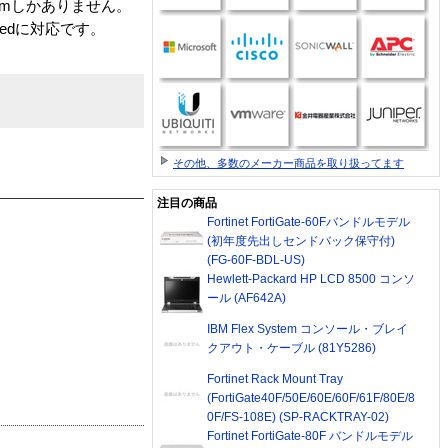
mmしかありません。
eedに対応です。
その他、多数のメーカー商品を取り扱ってます
注目の商品
Fortinet FortiGate-60Fバンドルモデル
(初年度先出しセンドバック保守付)
(FG-60F-BDL-US)
Hewlett-Packard HP LCD 8500 コンソ
ール (AF642A)
IBM Flex System コンソール・ブレイ
クアウト・ケーブル (81Y5286)
Fortinet Rack Mount Tray
(FortiGate40F/50E/60E/60F/61F/80E/8
0F/FS-108E) (SP-RACKTRAY-02)
Fortinet FortiGate-80F バンドルモデル