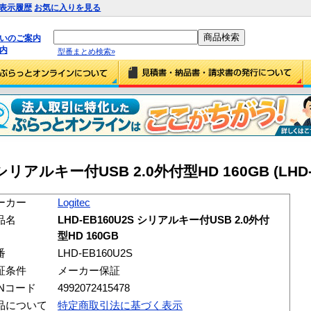
表示履歴
お気に入りを見る
払いのご案内
内
型番まとめ検索»
2S シリアルキー付USB 2.0外付型HD 160GB (LHD-
ーカー
Logitec
品名
LHD-EB160U2S シリアルキー付USB 2.0外付
型HD 160GB
番
LHD-EB160U2S
証条件
メーカー保証
ANコード
4992072415478
品について
特定商取引法に基づく表示