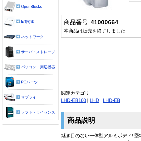
OpenBlocks
商品番号
41000664
IoT関連
本商品は販売を終了しました
ネットワーク
サーバ・ストレージ
パソコン・周辺機器
PCパーツ
関連カテゴリ
サプライ
LHD-EB160
|
LHD
|
LHD-EB
ソフト・ライセンス
商品説明
継ぎ目のない一体型アルミボディ! 堅