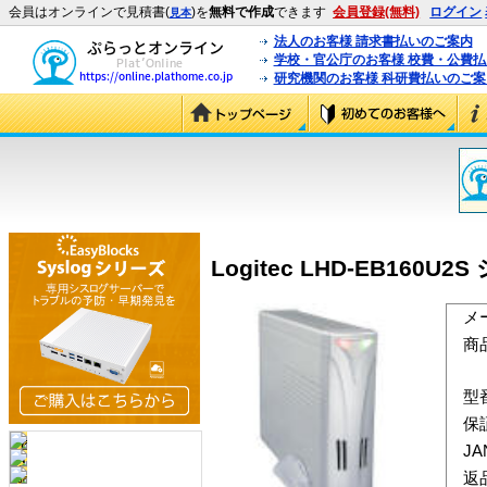
会員はオンラインで見積書(
)を
無料で作成
できます
会員登録(無料)
ログイン
見本
法人のお客様 請求書払いのご案内
学校・官公庁のお客様 校費・公費
研究機関のお客様 科研費払いのご案
Logitec LHD-EB160U
メ
商
型
保
J
返