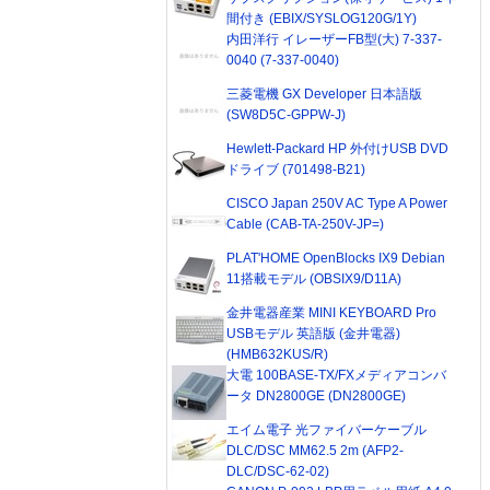
間付き (EBIX/SYSLOG120G/1Y)
内田洋行 イレーザーFB型(大) 7-337-
0040 (7-337-0040)
三菱電機 GX Developer 日本語版
(SW8D5C-GPPW-J)
Hewlett-Packard HP 外付けUSB DVD
ドライブ (701498-B21)
CISCO Japan 250V AC Type A Power
Cable (CAB-TA-250V-JP=)
PLAT'HOME OpenBlocks IX9 Debian
11搭載モデル (OBSIX9/D11A)
金井電器産業 MINI KEYBOARD Pro
USBモデル 英語版 (金井電器)
(HMB632KUS/R)
大電 100BASE-TX/FXメディアコンバ
ータ DN2800GE (DN2800GE)
エイム電子 光ファイバーケーブル
DLC/DSC MM62.5 2m (AFP2-
DLC/DSC-62-02)