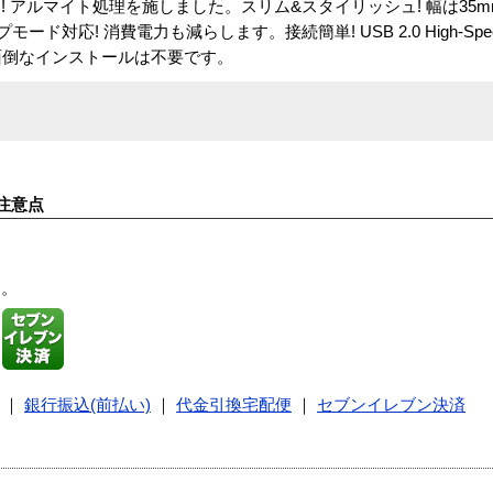
 アルマイト処理を施しました。スリム&スタイリッシュ! 幅は35
ド対応! 消費電力も減らします。接続簡単! USB 2.0 High-Sp
える! 面倒なインストールは不要です。
注意点
す。
｜
銀行振込(前払い)
｜
代金引換宅配便
｜
セブンイレブン決済