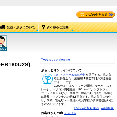
Tweets by platonline
EB160U2S)
ぷらっとオンラインについて
ぷらっとホーム株式会社
が運用する、法人取
引に特化した「業務用IT機器専門の調達支援
サイト」です。
1999年よりネットワーク機器、サーバ、スト
レージ、パソコン周辺機器、PCパーツ、ソフトウェ
ア、ライセンスなど、業務用IT機器中心に販売。品揃え
は業界トップクラスの約5.5万点です。法人取引に特化
し、学校・官公庁・一般法人のお客様の請求書後払いに
も対応しています。
IPv6への取り組み
会社概要
お客様からの声
もっと見る