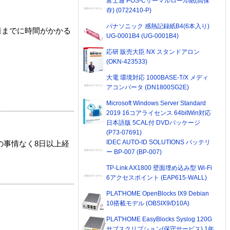
富士通 POS-Cサーマルロール紙(高保
存) (0722410-P)
パナソニック 感熱記録紙B4(6本入り)
着までに時間がかかる
UG-0001B4 (UG-0001B4)
応研 販売大臣 NX スタンドアロン
(OKN-423533)
大電 環境対応 1000BASE-T/X メディ
アコンバータ (DN1800SG2E)
Microsoft Windows Server Standard
2019 16コアライセンス 64bitWin対応
日本語版 5CAL付 DVDパッケージ
(P73-07691)
IDEC AUTO-ID SOLUTIONS バッテリ
の事情なく8日以上経
ー BP-007 (BP-007)
TP-Link AX1800 壁面埋め込み型 Wi-Fi
6アクセスポイント (EAP615-WALL)
PLAT'HOME OpenBlocks IX9 Debian
10搭載モデル (OBSIX9/D10A)
PLAT'HOME EasyBlocks Syslog 120G
サブスクリプション(保守サービス) 1年