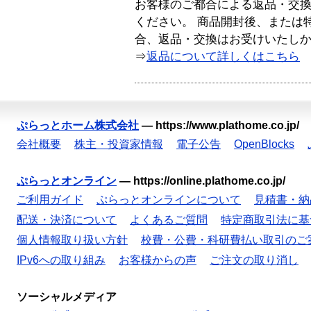
お客様のご都合による返品・交
ください。 商品開封後、または
合、返品・交換はお受けいたし
⇒
返品について詳しくはこちら
ぷらっとホーム株式会社
—
https://www.plathome.co.jp/
会社概要
株主・投資家情報
電子公告
OpenBlocks
ぷらっとオンライン
—
https://online.plathome.co.jp/
ご利用ガイド
ぷらっとオンラインについて
見積書・納
配送・決済について
よくあるご質問
特定商取引法に基
個人情報取り扱い方針
校費・公費・科研費払い取引のご
IPv6への取り組み
お客様からの声
ご注文の取り消し
ソーシャルメディア