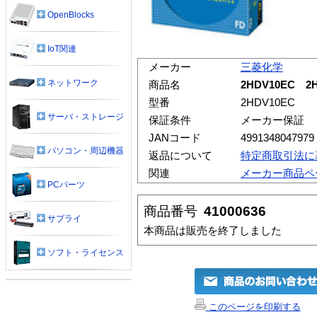
OpenBlocks
IoT関連
メーカー
三菱化学
ネットワーク
商品名
2HDV10EC 2
型番
2HDV10EC
サーバ・ストレージ
保証条件
メーカー保証
JANコード
4991348047979
パソコン・周辺機器
返品について
特定商取引法に
関連
メーカー商品ペ
PCパーツ
商品番号
41000636
サプライ
本商品は販売を終了しました
ソフト・ライセンス
このページを印刷する