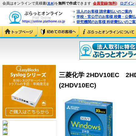
会員はオンラインで見積書(
)を
無料で作成
できます
会員登録(無料)
ログイン
見本
法人のお客様 請求書払いのご案内
学校・官公庁のお客様 校費・公費
研究機関のお客様 科研費払いのご案
三菱化学 2HDV10EC 2H
(2HDV10EC)