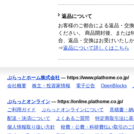
返品について
お客様のご都合による返品・交
ください。 商品開封後、または
合、返品・交換はお受けいたし
⇒
返品について詳しくはこちら
ぷらっとホーム株式会社
—
https://www.plathome.co.jp/
会社概要
株主・投資家情報
電子公告
OpenBlocks
ぷらっとオンライン
—
https://online.plathome.co.jp/
ご利用ガイド
ぷらっとオンラインについて
見積書・納
配送・決済について
よくあるご質問
特定商取引法に基
個人情報取り扱い方針
校費・公費・科研費払い取引のご