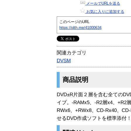
メールでURLを送る
お気に入りに追加する
このページのURL
https://plth.me/41000634
関連カテゴリ
DVSM
商品説明
DVD±R片面２層を含む全てのDV
イブ。-RAMx5、-R2層x4、+R2層x
RWx6、+RWx8、CD-Rx40、
せるDVD作成ソフトを標準添付