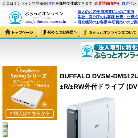
会員はオンラインで見積書(
)を
無料で作成
できます
会員登録(無料)
ログイン
見本
法人のお客様 請求書払いのご案内
学校・官公庁のお客様 校費・公費
研究機関のお客様 科研費払いのご案
BUFFALO DVSM-DM512
±R/±RW外付ドライブ (DVS