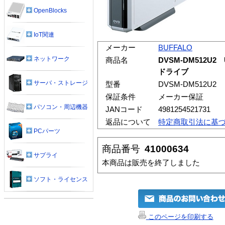
OpenBlocks
IoT関連
メーカー
BUFFALO
ネットワーク
商品名
DVSM-DM512U2 
ドライブ
サーバ・ストレージ
型番
DVSM-DM512U2
保証条件
メーカー保証
パソコン・周辺機器
JANコード
4981254521731
返品について
特定商取引法に基
PCパーツ
商品番号
41000634
サプライ
本商品は販売を終了しました
ソフト・ライセンス
このページを印刷する