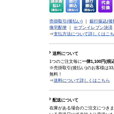
売掛取引(後払い)
｜
銀行振込(後
換宅配便
｜
セブンイレブン決済
⇒
支払方法について詳しくはこ
送料について
1つのご注文毎に
一律1,100円(税
※売掛取引(後払い)のお客様は33
無料！
⇒
送料について詳しくはこちら
配送について
在庫がある場合のご注文につき