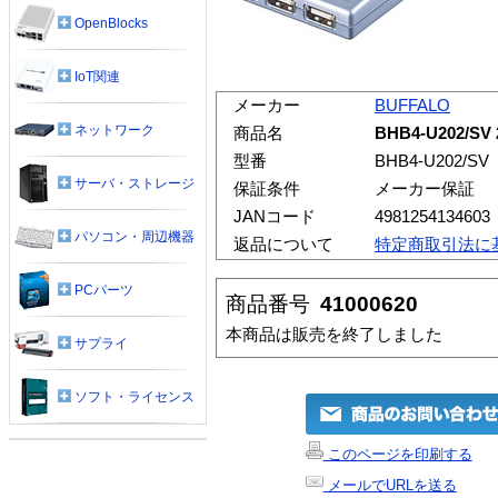
OpenBlocks
IoT関連
メーカー
BUFFALO
ネットワーク
商品名
BHB4-U202/
型番
BHB4-U202/SV
サーバ・ストレージ
保証条件
メーカー保証
JANコード
4981254134603
パソコン・周辺機器
返品について
特定商取引法に
PCパーツ
商品番号
41000620
本商品は販売を終了しました
サプライ
ソフト・ライセンス
このページを印刷する
メールでURLを送る