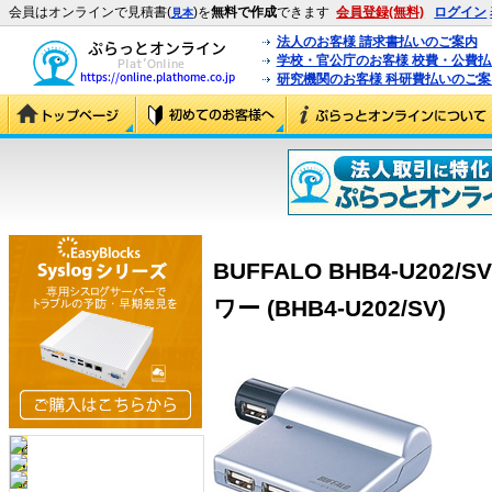
会員はオンラインで見積書(
)を
無料で作成
できます
会員登録(無料)
ログイン
見本
法人のお客様 請求書払いのご案内
学校・官公庁のお客様 校費・公費
研究機関のお客様 科研費払いのご案
BUFFALO BHB4-U202/
ワー (BHB4-U202/SV)