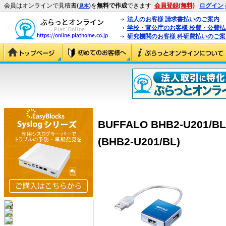
会員はオンラインで見積書(
)を
無料で作成
できます
会員登録(無料)
ログイン
見本
法人のお客様 請求書払いのご案内
学校・官公庁のお客様 校費・公費
研究機関のお客様 科研費払いのご案
BUFFALO BHB2-U201
(BHB2-U201/BL)