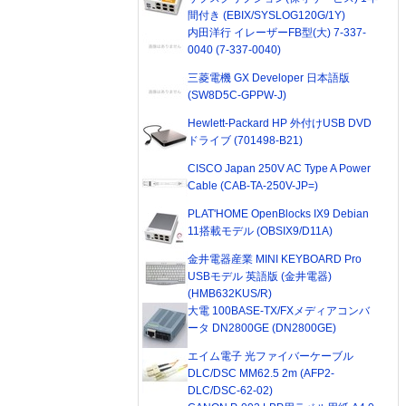
間付き (EBIX/SYSLOG120G/1Y)
内田洋行 イレーザーFB型(大) 7-337-
0040 (7-337-0040)
三菱電機 GX Developer 日本語版
(SW8D5C-GPPW-J)
Hewlett-Packard HP 外付けUSB DVD
ドライブ (701498-B21)
CISCO Japan 250V AC Type A Power
Cable (CAB-TA-250V-JP=)
PLAT'HOME OpenBlocks IX9 Debian
11搭載モデル (OBSIX9/D11A)
金井電器産業 MINI KEYBOARD Pro
USBモデル 英語版 (金井電器)
(HMB632KUS/R)
大電 100BASE-TX/FXメディアコンバ
ータ DN2800GE (DN2800GE)
エイム電子 光ファイバーケーブル
DLC/DSC MM62.5 2m (AFP2-
DLC/DSC-62-02)