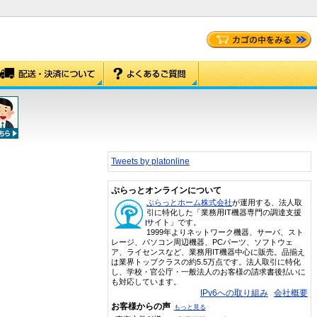
Tweets by platonline
ぷらっとオンラインについて
ぷらっとホーム株式会社
が運用する、法人取
引に特化した「業務用IT機器専門の調達支援
サイト」です。
1999年よりネットワーク機器、サーバ、スト
レージ、パソコン周辺機器、PCパーツ、ソフトウェ
ア、ライセンスなど、業務用IT機器中心に販売。品揃え
は業界トップクラスの約5.5万点です。法人取引に特化
し、学校・官公庁・一般法人のお客様の請求書後払いに
も対応しています。
IPv6への取り組み
会社概要
お客様からの声
もっと見る