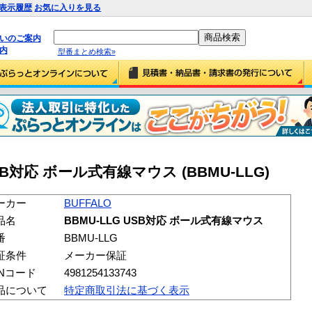
表示履歴
お気に入りを見る
払いのご案内
内
型番まとめ検索»
USB対応 ボール式有線マウス (BBMU-LLG)
ーカー
BUFFALO
品名
BBMU-LLG USB対応 ボール式有線マウス
番
BBMU-LLG
証条件
メーカー保証
ANコード
4981254133743
品について
特定商取引法に基づく表示