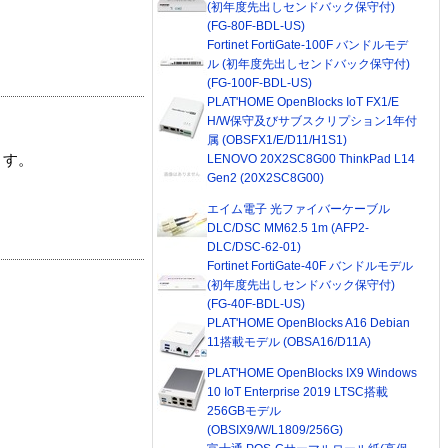
(初年度先出しセンドバック保守付)
(FG-80F-BDL-US)
Fortinet FortiGate-100F バンドルモデ
ル (初年度先出しセンドバック保守付)
(FG-100F-BDL-US)
PLAT'HOME OpenBlocks IoT FX1/E
H/W保守及びサブスクリプション1年付
属 (OBSFX1/E/D11/H1S1)
LENOVO 20X2SC8G00 ThinkPad L14
ます。
Gen2 (20X2SC8G00)
エイム電子 光ファイバーケーブル
DLC/DSC MM62.5 1m (AFP2-
DLC/DSC-62-01)
Fortinet FortiGate-40F バンドルモデル
(初年度先出しセンドバック保守付)
(FG-40F-BDL-US)
PLAT'HOME OpenBlocks A16 Debian
11搭載モデル (OBSA16/D11A)
PLAT'HOME OpenBlocks IX9 Windows
10 IoT Enterprise 2019 LTSC搭載
256GBモデル
(OBSIX9/W/L1809/256G)