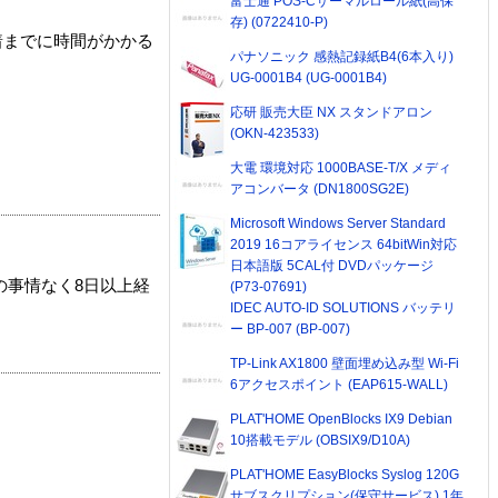
富士通 POS-Cサーマルロール紙(高保
存) (0722410-P)
着までに時間がかかる
パナソニック 感熱記録紙B4(6本入り)
UG-0001B4 (UG-0001B4)
応研 販売大臣 NX スタンドアロン
(OKN-423533)
大電 環境対応 1000BASE-T/X メディ
アコンバータ (DN1800SG2E)
Microsoft Windows Server Standard
2019 16コアライセンス 64bitWin対応
日本語版 5CAL付 DVDパッケージ
の事情なく8日以上経
(P73-07691)
IDEC AUTO-ID SOLUTIONS バッテリ
ー BP-007 (BP-007)
TP-Link AX1800 壁面埋め込み型 Wi-Fi
6アクセスポイント (EAP615-WALL)
PLAT'HOME OpenBlocks IX9 Debian
10搭載モデル (OBSIX9/D10A)
PLAT'HOME EasyBlocks Syslog 120G
サブスクリプション(保守サービス) 1年