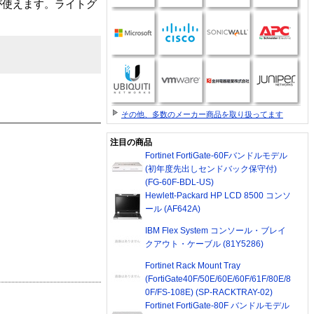
が使えます。ライトグ
その他、多数のメーカー商品を取り扱ってます
注目の商品
Fortinet FortiGate-60Fバンドルモデル
(初年度先出しセンドバック保守付)
(FG-60F-BDL-US)
Hewlett-Packard HP LCD 8500 コンソ
ール (AF642A)
IBM Flex System コンソール・ブレイ
クアウト・ケーブル (81Y5286)
Fortinet Rack Mount Tray
(FortiGate40F/50E/60E/60F/61F/80E/8
0F/FS-108E) (SP-RACKTRAY-02)
Fortinet FortiGate-80F バンドルモデル