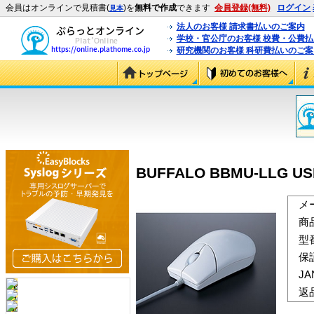
会員はオンラインで見積書(
)を
無料で作成
できます
会員登録(無料)
ログイン
見本
法人のお客様 請求書払いのご案内
学校・官公庁のお客様 校費・公費
研究機関のお客様 科研費払いのご案
BUFFALO BBMU-LLG 
メ
商
型
保
J
返