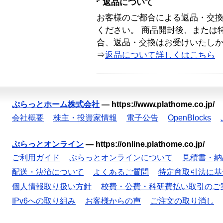
返品について
お客様のご都合による返品・交
ください。 商品開封後、または
合、返品・交換はお受けいたし
⇒
返品について詳しくはこちら
ぷらっとホーム株式会社
—
https://www.plathome.co.jp/
会社概要
株主・投資家情報
電子公告
OpenBlocks
ぷらっとオンライン
—
https://online.plathome.co.jp/
ご利用ガイド
ぷらっとオンラインについて
見積書・納
配送・決済について
よくあるご質問
特定商取引法に基
個人情報取り扱い方針
校費・公費・科研費払い取引のご
IPv6への取り組み
お客様からの声
ご注文の取り消し