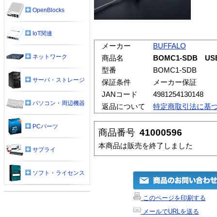
OpenBlocks
IoT関連
メーカー
BUFFALO
ネットワーク
商品名
BOMC1-SDB U
型番
BOMC1-SDB
サーバ・ストレージ
保証条件
メーカー保証
JANコード
4981254130148
パソコン・周辺機器
返品について
特定商取引法に基
PCパーツ
商品番号
41000596
本商品は販売を終了しました
サプライ
ソフト・ライセンス
このページを印刷する
メールでURLを送る