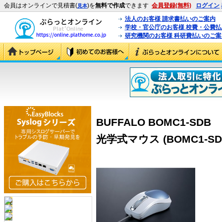
会員はオンラインで見積書(
)を
無料で作成
できます
会員登録(無料)
ログイン
見本
法人のお客様 請求書払いのご案内
学校・官公庁のお客様 校費・公費
研究機関のお客様 科研費払いのご案
BUFFALO BOMC1-SD
光学式マウス (BOMC1-SD