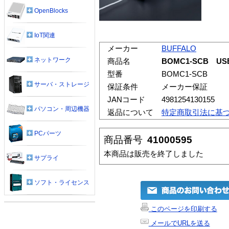
OpenBlocks
IoT関連
メーカー
BUFFALO
ネットワーク
商品名
BOMC1-SCB U
型番
BOMC1-SCB
サーバ・ストレージ
保証条件
メーカー保証
JANコード
4981254130155
パソコン・周辺機器
返品について
特定商取引法に基
PCパーツ
商品番号
41000595
本商品は販売を終了しました
サプライ
ソフト・ライセンス
このページを印刷する
メールでURLを送る