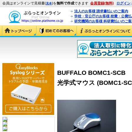
会員はオンラインで見積書(
)を
無料で作成
できます
会員登録(無料)
ログイン
見本
法人のお客様 請求書払いのご案内
学校・官公庁のお客様 校費・公費
研究機関のお客様 科研費払いのご案
BUFFALO BOMC1-SC
光学式マウス (BOMC1-SC