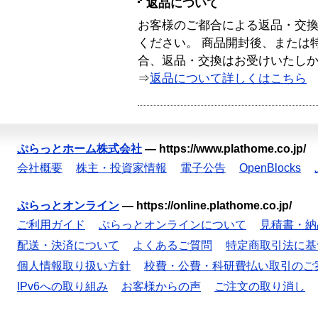
返品について
お客様のご都合による返品・交
ください。 商品開封後、または
合、返品・交換はお受けいたし
⇒
返品について詳しくはこちら
ぷらっとホーム株式会社
—
https://www.plathome.co.jp/
会社概要
株主・投資家情報
電子公告
OpenBlocks
ぷらっとオンライン
—
https://online.plathome.co.jp/
ご利用ガイド
ぷらっとオンラインについて
見積書・納
配送・決済について
よくあるご質問
特定商取引法に基
個人情報取り扱い方針
校費・公費・科研費払い取引のご
IPv6への取り組み
お客様からの声
ご注文の取り消し