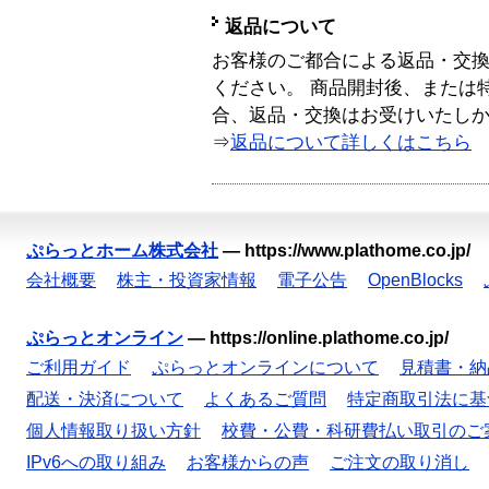
返品について
お客様のご都合による返品・交
ください。 商品開封後、または
合、返品・交換はお受けいたし
⇒
返品について詳しくはこちら
ぷらっとホーム株式会社
—
https://www.plathome.co.jp/
会社概要
株主・投資家情報
電子公告
OpenBlocks
ぷらっとオンライン
—
https://online.plathome.co.jp/
ご利用ガイド
ぷらっとオンラインについて
見積書・納
配送・決済について
よくあるご質問
特定商取引法に基
個人情報取り扱い方針
校費・公費・科研費払い取引のご
IPv6への取り組み
お客様からの声
ご注文の取り消し