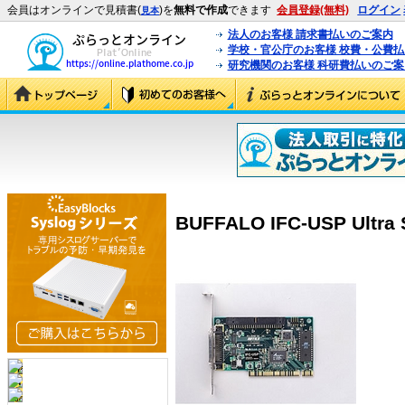
会員はオンラインで見積書(
)を
無料で作成
できます
会員登録(無料)
ログイン
見本
法人のお客様 請求書払いのご案内
学校・官公庁のお客様 校費・公費
研究機関のお客様 科研費払いのご案
BUFFALO IFC-USP Ultra